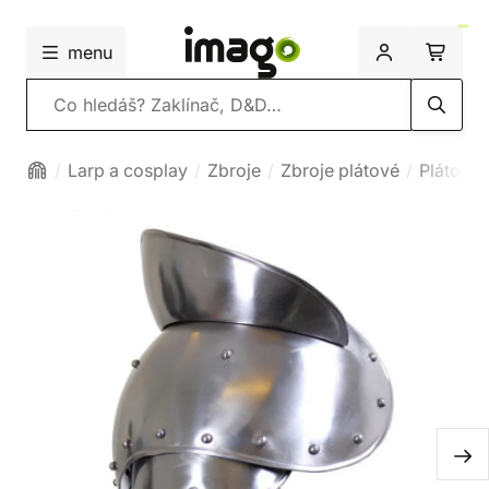
menu
Vyhledávání
Larp a cosplay
Zbroje
Zbroje plátové
Plátová