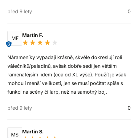
před 9 lety
0
Martin F.
MF
6
Nárameníky vypadají krásně, skvěle dokreslují roli
válečníků/paladinů, avšak dobře sedí jen větším
ramenatějším lidem (cca od XL výše). Použít je však
mohou i menší velikosti, jen se musí počítat spíše s
funkcí na scény či larp, než na samotný boj.
před 9 lety
0
Martin S.
MS