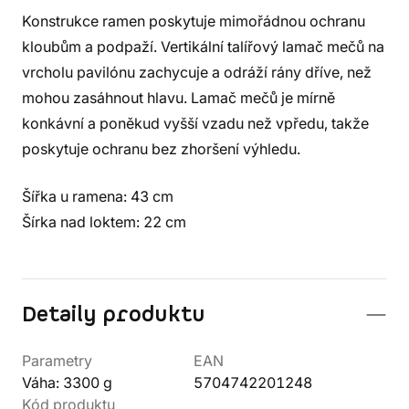
Konstrukce ramen poskytuje mimořádnou ochranu
kloubům a podpaží. Vertikální talířový lamač mečů na
vrcholu pavilónu zachycuje a odráží rány dříve, než
mohou zasáhnout hlavu. Lamač mečů je mírně
konkávní a poněkud vyšší vzadu než vpředu, takže
poskytuje ochranu bez zhoršení výhledu.
Šířka u ramena: 43 cm
Šírka nad loktem: 22 cm
Detaily produktu
Parametry
EAN
Váha: 3300 g
5704742201248
Kód produktu