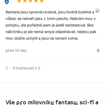
6
Ramena jsou opravdu krásná, jsou hodně bytelná a
vůbec se netváří jako z 1mm plechu. Nebrání moc v
pohybu, ale pořádně jsem je jestě neotestoval. Bez
nákrčníku je ale nemá smysl objednávat, nejdou pak
moc dobře uchytit a jsou na rameni volná.
před 15 lety
0
1
-
3
hodnocení
z
3
Informace o obchodu
Vše pro milovníky fantasy, sci-fi a