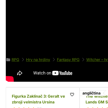
Detaily produktu
Svět
Autor
Zaklínač - The Witcher
Michael Pondsm
Jazyk
Stran
Angličtina
336
EAN
Kód produktu
0737216110017
42204
Zařazeno v kategoriích
RPG
Hry na hrdiny
Fantasy RPG
Witcher – hr
Doporučujeme
angličtina
Figurka Zaklínač 3: Geralt ve
The Witche
zbroji velmistra Ursina
Lands GM S