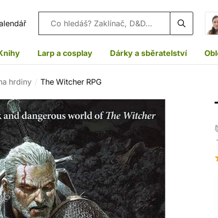
Vyhledávání
alendář
Knihy
Larp a cosplay
Dárky a sběratelství
Obl
na hrdiny
The Witcher RPG