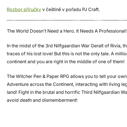
Rozbor příručky
v češtině v pořadu PJ Craft.
The World Doesn't Need a Hero. It Needs A Professional!
In the midst of the 3rd Nilfgaardian War Geralt of Rivia, 
traces of his lost love! But this is not the only tale. A mill
continent and you are right in the middle of one of them!
The Witcher Pen & Paper RPG allows you to tell your own 
Adventure across the Continent, interacting with living le
land! Fight in the brutal and horrific Third Nilfgaardian 
avoid death and dismemberment!