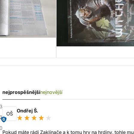
nejprospěšnější
nejnovější
3
Ondřej Š.
OŠ
2
6
0
Pokud máte rádi Zaklínače a k tomu hry na hrdiny, tohle mu