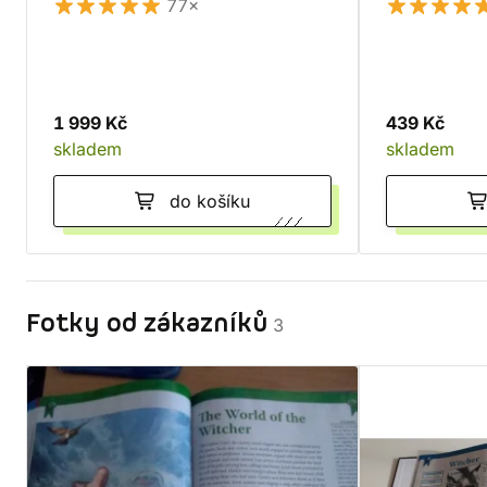
77×
1 999 Kč
439 Kč
skladem
skladem
do košíku
Fotky od zákazníků
3