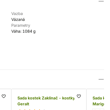
Vazba
Vázaná
Parametry
Váha: 1084 g
Sada kostek Zaklínač - kostky
Sada kos
Geralt
Marigold