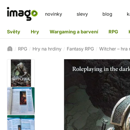
novinky
slevy
blog
k
Světy
Hry
Wargaming a barvení
RPG
RPG
Hry na hrdiny
Fantasy RPG
Witcher – hra 