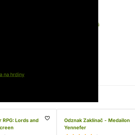
Výrobce
ith
R. Talsorian Games
Rok vydání
2020
a na hrdiny
r RPG: Lords and
Odznak Zaklínač - Medailon
creen
Yennefer