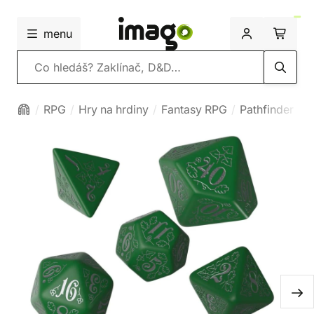
menu
Vyhledávání
RPG
Hry na hrdiny
Fantasy RPG
Pathfinder 2e