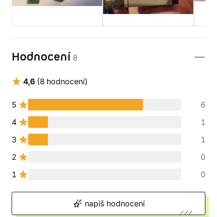
Hodnocení
8
4,6
(8 hodnocení)
5
6
4
1
3
1
2
0
1
0
napiš hodnocení