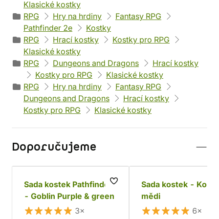
Klasické kostky
RPG
Hry na hrdiny
Fantasy RPG
Pathfinder 2e
Kostky
RPG
Hrací kostky
Kostky pro RPG
Klasické kostky
RPG
Dungeons and Dragons
Hrací kostky
Kostky pro RPG
Klasické kostky
RPG
Hry na hrdiny
Fantasy RPG
Dungeons and Dragons
Hrací kostky
Kostky pro RPG
Klasické kostky
Doporučujeme
Sada kostek Pathfinder
Sada kostek - Koro
- Goblin Purple & green
mědi
3×
6×