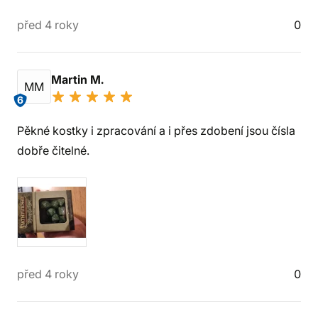
před 4 roky
0
Martin M.
MM
6
Pěkné kostky i zpracování a i přes zdobení jsou čísla
dobře čitelné.
před 4 roky
0