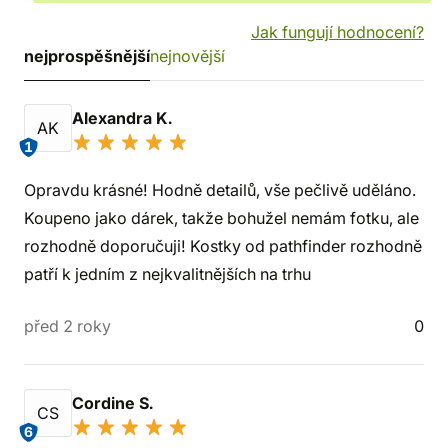
Jak fungují hodnocení?
nejprospěšnější
nejnovější
Alexandra K.
AK
1
Opravdu krásné! Hodně detailů, vše pečlivě uděláno.
Koupeno jako dárek, takže bohužel nemám fotku, ale
rozhodně doporučuji! Kostky od pathfinder rozhodně
patří k jedním z nejkvalitnějších na trhu
před 2 roky
0
Cordine S.
CS
6