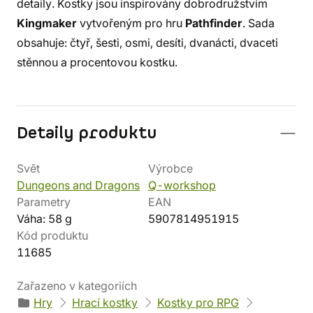
detaily. Kostky jsou inspirovány dobrodružstvím
Kingmaker
vytvořeným pro hru
Pathfinder
. Sada
obsahuje: čtyř, šesti, osmi, desíti, dvanácti, dvaceti
stěnnou a procentovou kostku.
Detaily produktu
Svět
Výrobce
Dungeons and Dragons
Q-workshop
Parametry
EAN
Váha: 58 g
5907814951915
Kód produktu
11685
Zařazeno v kategoriích
Hry
Hrací kostky
Kostky pro RPG