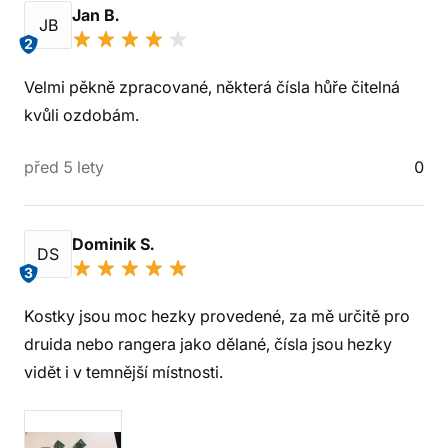
Jan B.
JB
2
Velmi pěkně zpracované, některá čísla hůře čitelná
kvůli ozdobám.
před 5 lety
0
Dominik S.
DS
3
Kostky jsou moc hezky provedené, za mě určitě pro
druida nebo rangera jako dělané, čísla jsou hezky
vidět i v temnější místnosti.