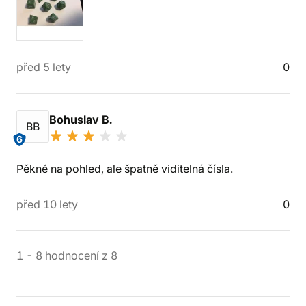
před 5 lety
0
Bohuslav B.
BB
6
Pěkné na pohled, ale špatně viditelná čísla.
před 10 lety
0
1
-
8
hodnocení
z
8