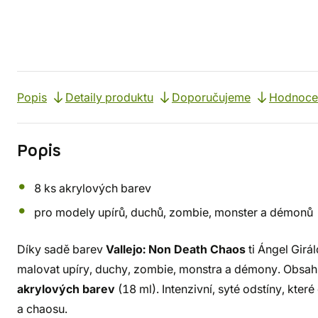
Popis
Detaily produktu
Doporučujeme
Hodnoce
Popis
8 ks akrylových barev
pro modely upírů, duchů, zombie, monster a démonů
Díky sadě barev
Vallejo: Non Death Chaos
ti Ángel Girá
malovat upíry, duchy, zombie, monstra a démony. Obsa
akrylových barev
(18 ml). Intenzivní, syté odstíny, kte
a chaosu.