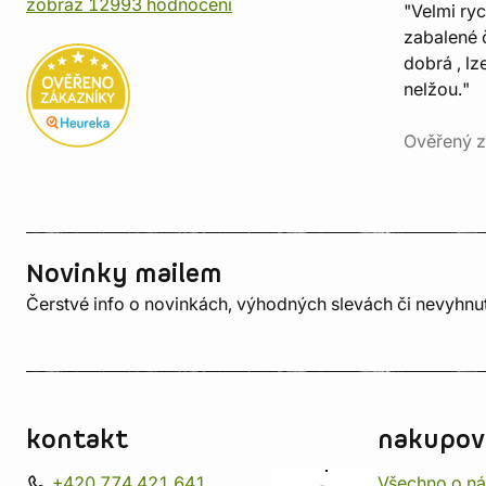
zobraz 12993 hodnocení
"Velmi ry
zabalené č
dobrá , lz
nelžou."
Ověřený z
Novinky mailem
Čerstvé info o novinkách, výhodných slevách či nevyhn
kontakt
nakupov
+420 774 421 641
Všechno o n