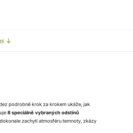
ní
ldez podrobně krok za krokem ukáže, jak
huje
8 speciálně vybraných odstínů
ré dokonale zachytí atmosféru temnoty, zkázy