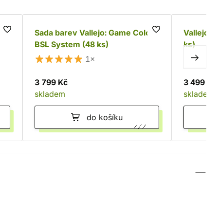
 -
Sada barev Vallejo: Game Color
Vallejo: 
BSL System (48 ks)
ks)
1×
3 799 Kč
3 499 Kč
skladem
skladem
do košíku