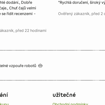
chlé dodání., Dobře
"Rychlá doručení, široký v
aje., Chuť čajů velmi
e se řídit recenzemi -
Ověřený zákazník, před 2 
ákazník, před 22 hodinami
utelné vzpouře
robotů
ání
užitečné
ákupu
Obchodní podmínky