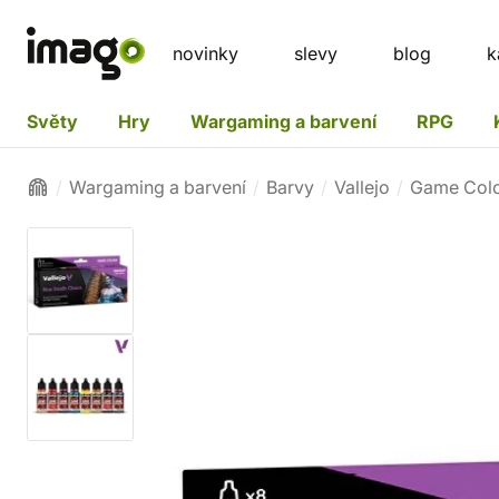
novinky
slevy
blog
k
Světy
Hry
Wargaming a barvení
RPG
Wargaming a barvení
Barvy
Vallejo
Game Col