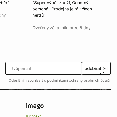
ýběr"
"Super výběr zboží, Ochotný
personál, Prodejna je ráj všech
dny
nerdů"
Ověřený zákazník, před 5 dny
odebírat
Odesláním souhlasíš s podmínkami ochrany
osobních údajů
.
imago
Kontakt