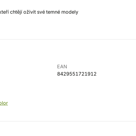
kteří chtějí oživit své temné modely
EAN
8429551721912
lor