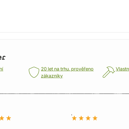
er
ní
20 let na trhu, prověřeno
Vlastn
zákazníky