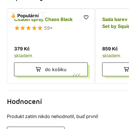
Populární
Citadel sprej: Chaos Black
Sada barev 
Set by Squi
59×
379 Kč
859 Kč
skladem
skladem
do košíku
Hodnocení
Produkt zatím nikdo nehodnotil, buď první!