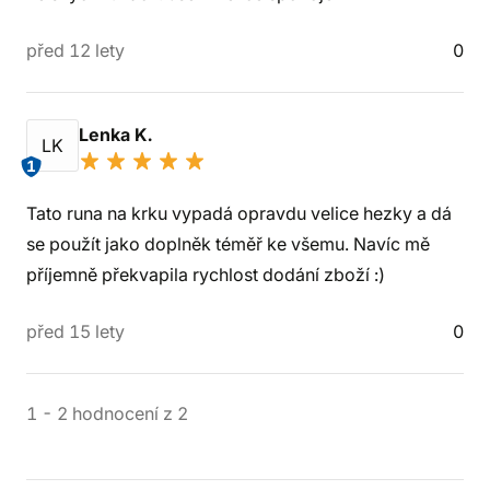
před 12 lety
0
Lenka K.
LK
1
Tato runa na krku vypadá opravdu velice hezky a dá
se použít jako doplněk téměř ke všemu. Navíc mě
příjemně překvapila rychlost dodání zboží :)
před 15 lety
0
1
-
2
hodnocení
z
2