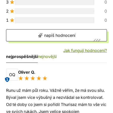
3
0
2
0
1
0
napiš hodnocení
Jak fungují hodnocení?
nejprospěšnější
nejnovější
Oliver Q.
OQ
1
Runu už mám půl roku. Vážně věřím, že má svou sílu.
Býval jsem více výbušný a nezvládal se kontrolovat.
Od té doby co jsem si pořídil Thurisaz mám to vše víc
ve svých rukách. Jsem velice spokojen