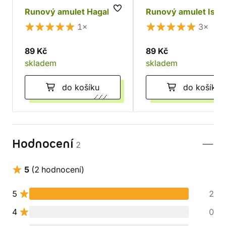
Runový amulet Hagal
Runový amulet Isa
1×
3×
89 Kč
89 Kč
skladem
skladem
do košíku
do košíku
Hodnocení
2
5
(2 hodnocení)
5
2
4
0