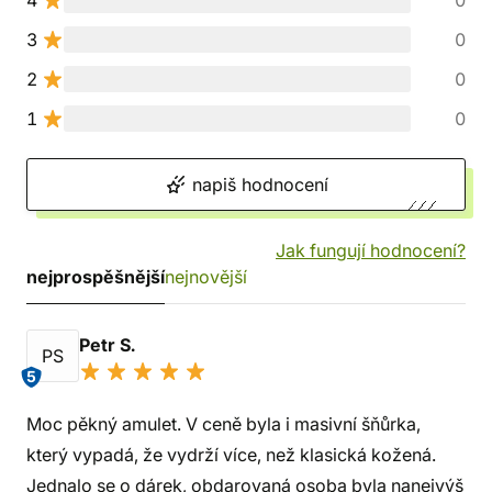
4
0
3
0
2
0
1
0
napiš hodnocení
Jak fungují hodnocení?
nejprospěšnější
nejnovější
Petr S.
PS
5
Moc pěkný amulet. V ceně byla i masivní šňůrka,
který vypadá, že vydrží více, než klasická kožená.
Jednalo se o dárek, obdarovaná osoba byla nanejvýš