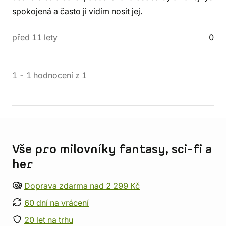
spokojená a často ji vidím nosit jej.
před 11 lety
0
1
-
1
hodnocení
z
1
Informace o obchodu
Vše pro milovníky fantasy, sci-fi a
her
Doprava zdarma nad 2 299 Kč
60 dní na vrácení
20 let na trhu