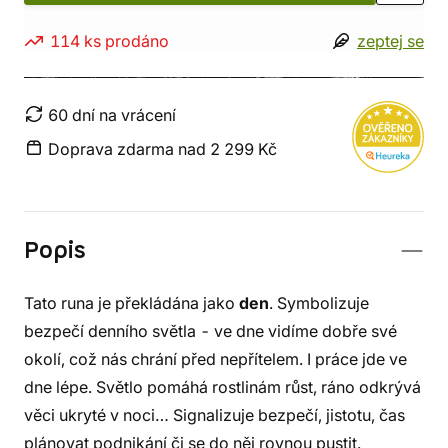
114 ks prodáno
zeptej se
60 dní na vrácení
Doprava zdarma nad 2 299 Kč
Popis
Tato runa je překládána jako
den
. Symbolizuje
bezpečí denního světla - ve dne vidíme dobře své
okolí, což nás chrání před nepřítelem. I práce jde ve
dne lépe. Světlo pomáhá rostlinám růst, ráno odkrývá
věci ukryté v noci… Signalizuje bezpečí, jistotu, čas
plánovat podnikání či se do něj rovnou pustit.