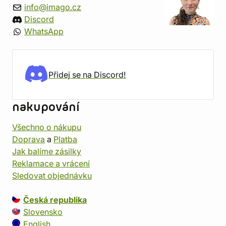
info@imago.cz
Discord
WhatsApp
Přidej se na Discord!
nakupování
Všechno o nákupu
Doprava
a
Platba
Jak balíme zásilky
Reklamace a vrácení
Sledovat objednávku
Česká republika
Slovensko
English