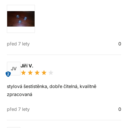
před 7 lety
0
Jiří V.
JV
2
stylová šestistěnka, dobře čitelná, kvalitně
zpracovaná
před 7 lety
0