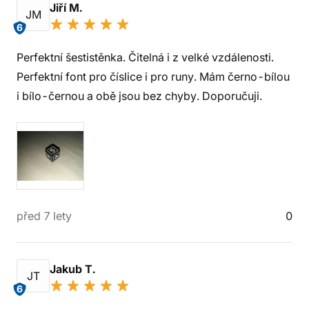
Jiří M.
JM
6
Perfektní šestistěnka. Čitelná i z velké vzdálenosti.
Perfektní font pro číslice i pro runy. Mám černo-bílou
i bílo-černou a obě jsou bez chyby. Doporučuji.
před 7 lety
0
Jakub T.
JT
6