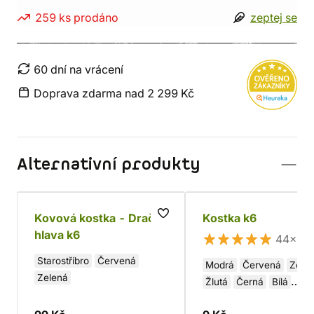
259 ks prodáno
zeptej se
60 dní na vrácení
Doprava zdarma nad 2 299 Kč
Alternativní produkty
Kovová kostka - Dračí
Kostka k6
hlava k6
44×
Starostříbro
Červená
Modrá
Červená
Zele
Zelená
Žlutá
Černá
Bílá
Fialová