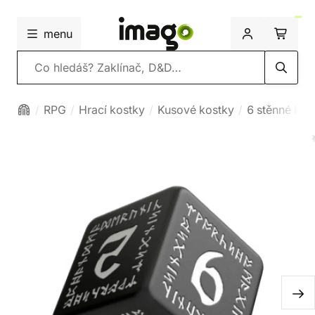
menu
Vyhledávání
RPG
Hrací kostky
Kusové kostky
6 stěnné kos