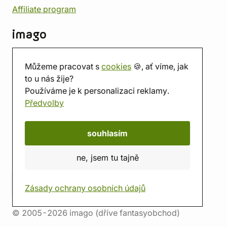
Affiliate program
imago
Kontakt
Můžeme pracovat s
cookies
🍪, ať víme, jak
Prodejna
to u nás žije?
Herna
Používáme je k personalizaci reklamy.
O nás
Předvolby
Hodnocení obchodu
Dárkové poukazy
Kalendář
souhlasím
imago.blog
ne, jsem tu tajně
Zásady ochrany osobních údajů
© 2005-2026 imago (dříve fantasyobchod)