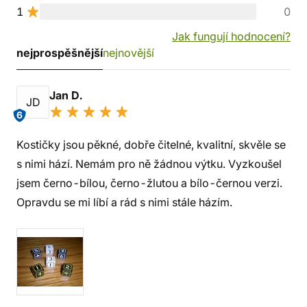
1
0
Jak fungují hodnocení?
nejprospěšnější
nejnovější
Jan D.
JD
6
Kostičky jsou pěkné, dobře čitelné, kvalitní, skvěle se
s nimi hází. Nemám pro ně žádnou výtku. Vyzkoušel
jsem černo-bílou, černo-žlutou a bílo-černou verzi.
Opravdu se mi líbí a rád s nimi stále házím.