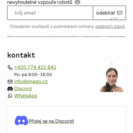
nevyhnutelné vzpouře
robotů
odebírat
Odesláním souhlasíš s podmínkami ochrany
osobních údajů
.
kontakt
+420 774 421 641
Po-pá 9:00-16:00
info@imago.cz
Discord
WhatsApp
Přidej se na Discord!