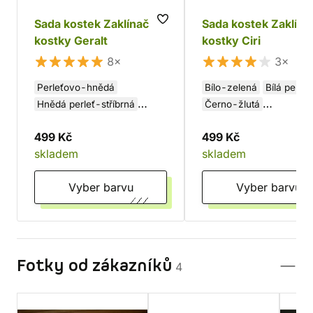
Sada kostek Zaklínač -
Sada kostek Zaklína
kostky Geralt
kostky Ciri
8×
3×
Perleťovo-hnědá
Bílo-zelená
Bílá perle
Hnědá perleť-stříbrná
Černo-žlutá
Hnědo-stříbrná
Šedo-stříbrná
499 Kč
499 Kč
Černo-stříbrná
skladem
skladem
Šedo-měděná
Vyber barvu
Vyber barvu
Fotky od zákazníků
4