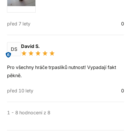
před 7 lety
0
David S.
DS
6
Pro všechny hráče trpaslíků nutnost! Vypadají fakt
pěkně.
před 10 lety
0
1
-
8
hodnocení
z
8