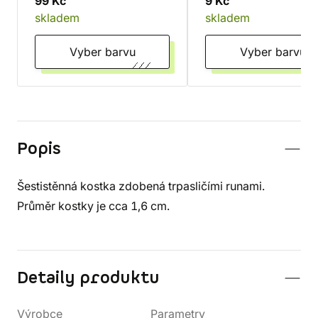
99 Kč
9 Kč
skladem
skladem
Vyber barvu
Vyber barvu
Popis
Šestistěnná kostka zdobená trpasličími runami.
Průměr kostky je cca 1,6 cm.
Detaily produktu
Výrobce
Parametry