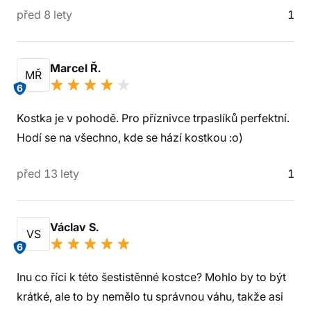
před 8 lety
1
Marcel Ř.
MŘ
6
Kostka je v pohodě. Pro příznivce trpaslíků perfektní.
Hodí se na všechno, kde se hází kostkou :o)
před 13 lety
1
Václav S.
VS
6
Inu co říci k této šestistěnné kostce? Mohlo by to být
krátké, ale to by nemělo tu správnou váhu, takže asi