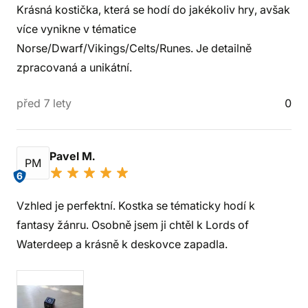
Krásná kostička, která se hodí do jakékoliv hry, avšak
více vynikne v tématice
Norse/Dwarf/Vikings/Celts/Runes. Je detailně
zpracovaná a unikátní.
před 7 lety
0
Pavel M.
PM
6
Vzhled je perfektní. Kostka se tématicky hodí k
fantasy žánru. Osobně jsem ji chtěl k Lords of
Waterdeep a krásně k deskovce zapadla.