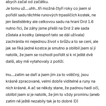
abych začal od začátku.
Je tomu už....uhh...tři možná čtyři roky co jsem si
pořídil sadu těchhle runových trpasličích kostek, ne
jen šestistěnky ale celkovou sadu na hraní Drd 1.6
nutno říci, že záhy jsme přešli na Drd 2 ale sada
zůstala a kostky (alespoň tato se dál užívala)
zachránila mi nejednou život v brůžu a to se cení, ale
jak se říká jedné kostce je smutno a oblibil jsem si jí
natolik, že jsem se rozhodl pořídit si k ní ještě dvě
další, aby mě vytahovaly z potíží.
Inu....zatím se daří a jsem jim za to vděčný, jsou
krásně zpracované, velmi dobře viditelné a runy na
nich krásné. A ač se někdy stane, že padnou hadí oči,
oblíbil jsem si je natolik, že jim to vždy prominu (aneb
zatím ně ještě nezabily tak je to dobré :D)