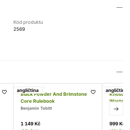
Kód produktu
2569
angličtina
angličtina
Black Powder And Brimstone
Khosura:
Core Rulebook
Wastela
Benjamin Tobitt
1 149 Kč
999 Kč