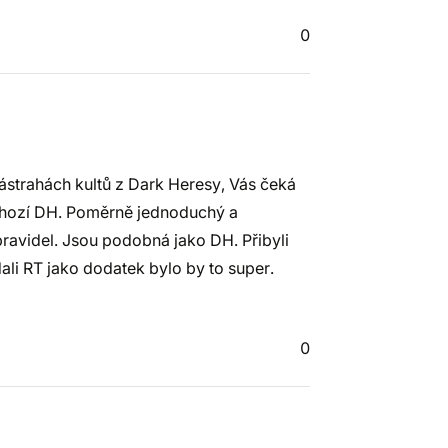
0
ástrahách kultů z Dark Heresy, Vás čeká
dchozí DH. Poměrně jednoduchý a
pravidel. Jsou podobná jako DH. Přibyli
dali RT jako dodatek bylo by to super.
0