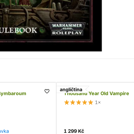
angličtina
 Symbaroum
Thousand Year Old Vampire
1×
ávka
1 299 Kč