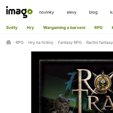
novinky
slevy
blog
k
Světy
Hry
Wargaming a barvení
RPG
RPG
Hry na hrdiny
Fantasy RPG
Raritní fantas