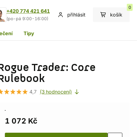
0
+420 774 421 641
přihlásit
košík
(po-pá 9:00-16:00)
ečení
Tipy
Rogue Trader: Core
Rulebook
4,7
(3 hodnocení)
1 072 Kč