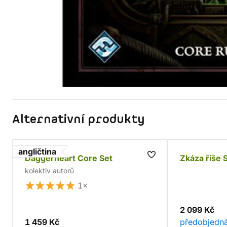
Alternativní produkty
angličtina
Daggerheart Core Set
Zkáza říše
kolektiv autorů
1×
2 099 Kč
1 459 Kč
předobjedn