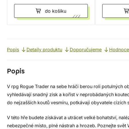
do košíku
Popis
Detaily produktu
Doporučujeme
Hodnocen
Popis
V rpg Rogue Trader na sebe hráči berou roli potulných o
vyhledávají snadný zisk a kořist v neprobádaných koutec
do nejzašších koutů vesmíru, potkávají obyvatele cizích s
V této hře budete získávat a utrácet velké bohatství, nalé
nebezpečné místo, plné nástrah a hrozeb. Poznejte svě