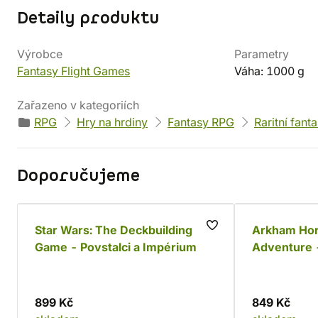
Detaily produktu
Výrobce
Parametry
Fantasy Flight Games
Váha: 1000 g
Zařazeno v kategoriích
RPG
Hry na hrdiny
Fantasy RPG
Raritní fant
Doporučujeme
Star Wars: The Deckbuilding
Arkham Hor
Game - Povstalci a Impérium
Adventure -
899 Kč
849 Kč