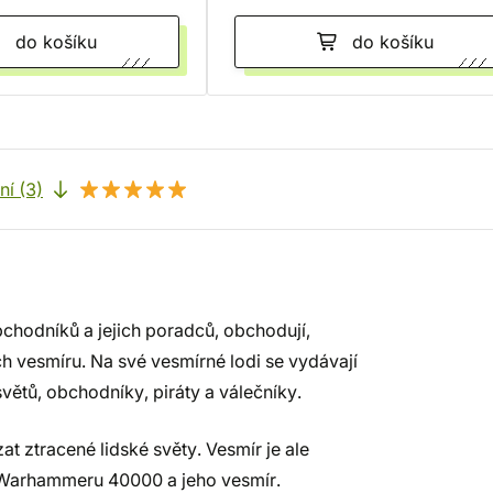
do košíku
do košíku
í (3)
bchodníků a jejich poradců, obchodují,
h vesmíru. Na své vesmírné lodi se vydávají
větů, obchodníky, piráty a válečníky.
zat ztracené lidské světy. Vesmír je ale
t Warhammeru 40000 a jeho vesmír.