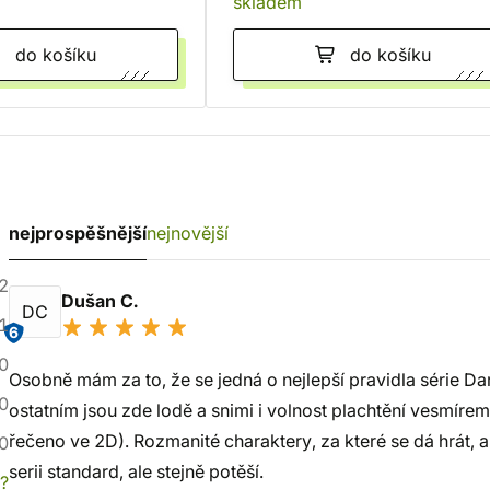
skladem
do košíku
do košíku
nejprospěšnější
nejnovější
2
Dušan C.
DC
1
6
0
Osobně mám za to, že se jedná o nejlepší pravidla série Dark
0
ostatním jsou zde lodě a snimi i volnost plachtění vesmírem
řečeno ve 2D). Rozmanité charaktery, za které se dá hrát, a
0
serii standard, ale stejně potěší.
í?