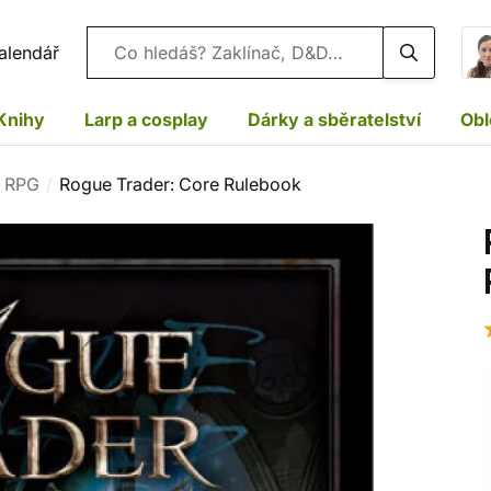
Vyhledávání
alendář
Knihy
Larp a cosplay
Dárky a sběratelství
Obl
y RPG
Rogue Trader: Core Rulebook