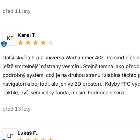
před 11 lety
Karel T.
KT
6
Další skvělá hra z universa Warhammer 40k. Po smrtících n
ještě smrtelnější nástrahy vesmíru. Stejně temná jako pře
podrobný systém, což je na druhou stranu i slabina těchto 
navigátoři a boj lodí, ale jen ve 2D prostoru. Kdyby FFG vy
Takhle, byť jsem velký fanda, musím hodnocení snížit.
před 13 lety
Lukáš F.
LF