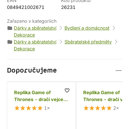
EAN
Kód produktu
0849421002671
26231
Zařazeno v kategoriích
Dárky a sběratelství
Bydlení a domácnost
Dekorace
Dárky a sběratelství
Sběratelské předměty
Dekorace
Doporučujeme
Replika Game of
Replika Game of
Thrones - dračí vejce
Thrones - dračí vej
Viserion
Drogon
1×
2×