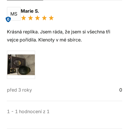
Marie S.
MS
6
Krásná replika. Jsem ráda, že jsem si všechna tři
vejce pořídila. Klenoty v mé sbírce.
před 3 roky
0
1
-
1
hodnocení
z
1