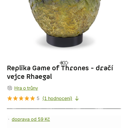
Replika Game of Thrones - dračí
vejce Rhaegal
Hra o trůny
5
(1 hodnocení)
doprava od 59 Kč