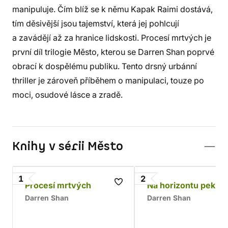
manipuluje. Čím blíž se k němu Kapak Raimi dostává,
tím děsivější jsou tajemství, která jej pohlcují
a zavádějí až za hranice lidskosti. Procesí mrtvých je
první díl trilogie Město, kterou se Darren Shan poprvé
obrací k dospělému publiku. Tento drsný urbánní
thriller je zároveň příběhem o manipulaci, touze po
moci, osudové lásce a zradě.
Knihy v sérii Město
1
2
Procesí mrtvých
Na horizontu pekla
Darren Shan
Darren Shan