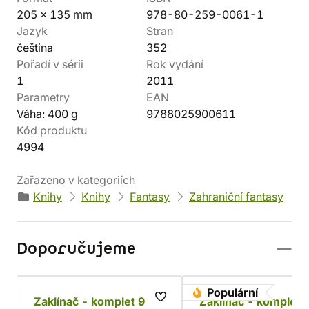
205 x 135 mm
978-80-259-0061-1
Jazyk
Stran
čeština
352
Pořadí v sérii
Rok vydání
1
2011
Parametry
EAN
Váha: 400 g
9788025900611
Kód produktu
4994
Zařazeno v kategoriích
Knihy
Knihy
Fantasy
Zahraniční fantasy
Doporučujeme
Populární
Zaklínač - komplet 9
Zaklínač - komplet 