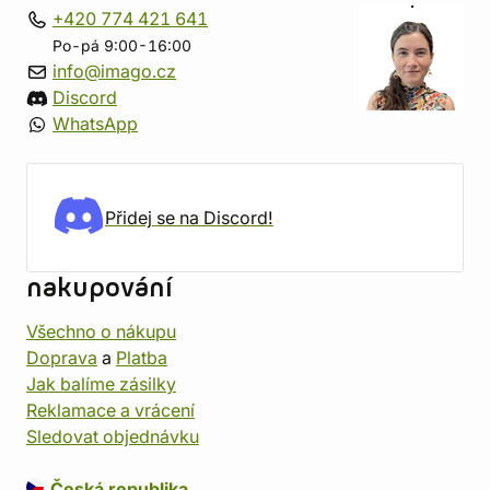
+420 774 421 641
Po-pá 9:00-16:00
info@imago.cz
Discord
WhatsApp
Přidej se na Discord!
nakupování
Všechno o nákupu
Doprava
a
Platba
Jak balíme zásilky
Reklamace a vrácení
Sledovat objednávku
Česká republika