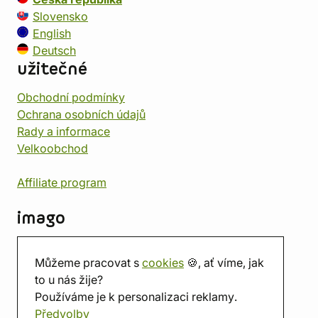
Slovensko
English
Deutsch
užitečné
Obchodní podmínky
Ochrana osobních údajů
Rady a informace
Velkoobchod
Affiliate program
imago
Kontakt
Můžeme pracovat s
cookies
🍪, ať víme, jak
Prodejna
to u nás žije?
Herna
Používáme je k personalizaci reklamy.
O nás
Předvolby
Hodnocení obchodu