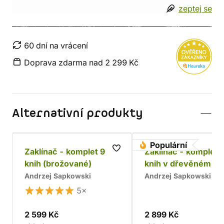
zeptej se
60 dní na vrácení
Doprava zdarma nad 2 299 Kč
Alternativní produkty
Populární
Zaklínač - komplet 9
Zaklínač - komplet 
knih (brožované)
knih v dřevěném bo
Chrám
Andrzej Sapkowski
Andrzej Sapkowski
5×
2 599 Kč
2 899 Kč