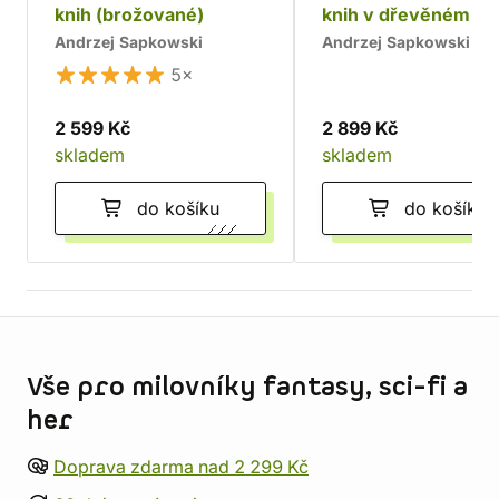
knih (brožované)
knih v dřevěném bo
Chrám
Andrzej Sapkowski
Andrzej Sapkowski
5×
2 599 Kč
2 899 Kč
skladem
skladem
do košíku
do košíku
Informace o obchodu
Vše pro milovníky fantasy, sci-fi a
her
Doprava zdarma nad 2 299 Kč