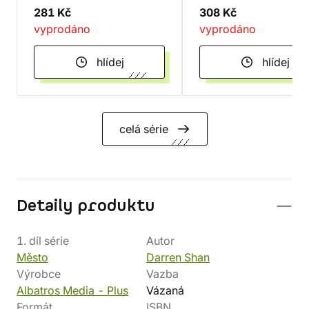
281 Kč
308 Kč
vyprodáno
vyprodáno
hlídej
hlídej
celá série
Detaily produktu
1. díl série
Autor
Město
Darren Shan
Výrobce
Vazba
Albatros Media - Plus
Vázaná
Formát
ISBN