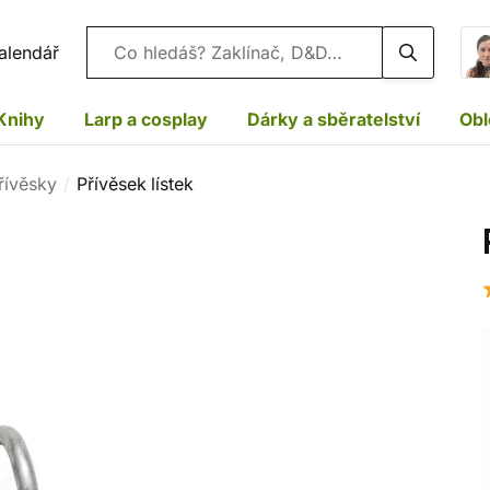
Vyhledávání
alendář
Knihy
Larp a cosplay
Dárky a sběratelství
Obl
řívěsky
Přívěsek lístek