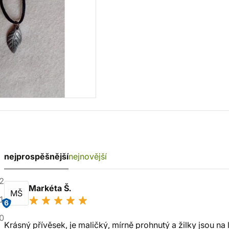
nejprospěšnější
nejnovější
2
Markéta Š.
MŠ
1
6
0
Krásný přívěsek, je maličký, mírně prohnutý a žilky jsou na l