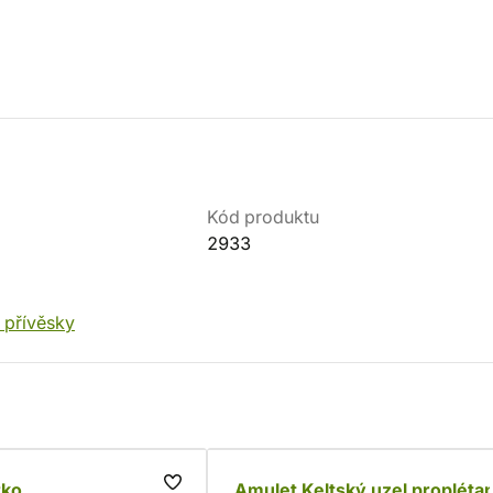
Kód produktu
2933
í přívěsky
rko
Amulet Keltský uzel propléta