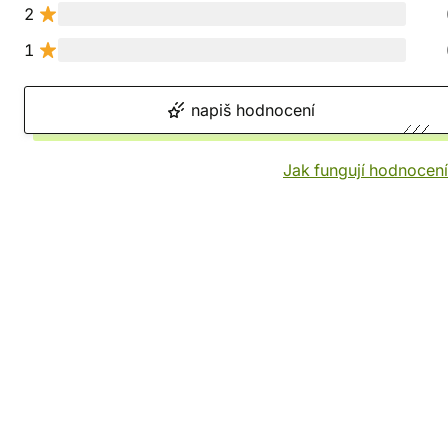
2
1
napiš hodnocení
Jak fungují hodnocen