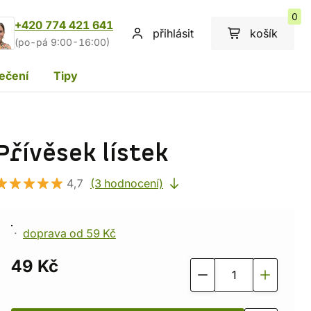
0
+420 774 421 641
přihlásit
košík
(po-pá 9:00-16:00)
ečení
Tipy
Přívěsek lístek
4,7
(3 hodnocení)
doprava od 59 Kč
49 Kč