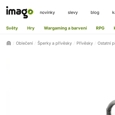
novinky
slevy
blog
k
Světy
Hry
Wargaming a barvení
RPG
Oblečení
Šperky a přívěsky
Přívěsky
Ostatní p