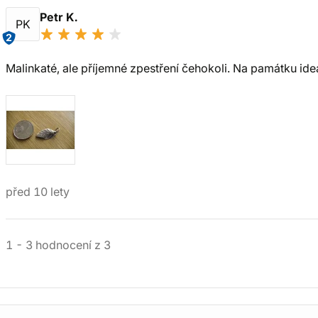
Petr K.
PK
2
Malinkaté, ale příjemné zpestření čehokoli. Na památku ideál
před 10 lety
1
-
3
hodnocení
z
3