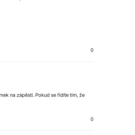
0
ek na zápěstí. Pokud se řídíte tím, že
0