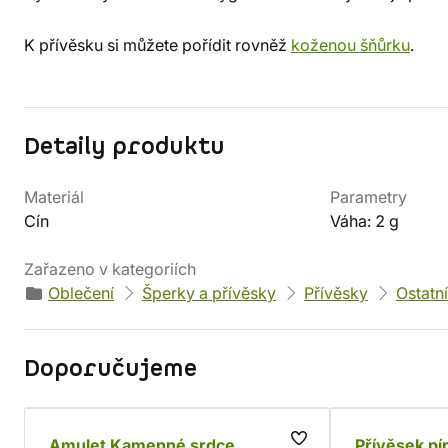
K přívěsku si můžete pořídit rovněž
koženou šňůrku
.
Detaily produktu
Materiál
Parametry
Cín
Váha: 2 g
Zařazeno v kategoriích
Oblečení
Šperky a přívěsky
Přívěsky
Ostatn
Doporučujeme
Amulet Kamenné srdce
Přívěsek pí