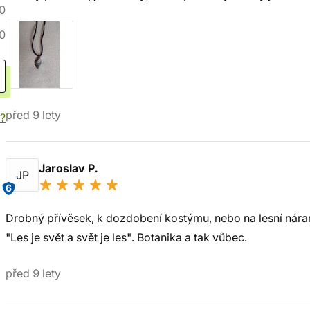
0
0
před 9 lety
í?
Jaroslav P.
JP
6
Drobný přívěsek, k dozdobení kostýmu, nebo na lesní náram
"Les je svět a svět je les". Botanika a tak vůbec.
před 9 lety