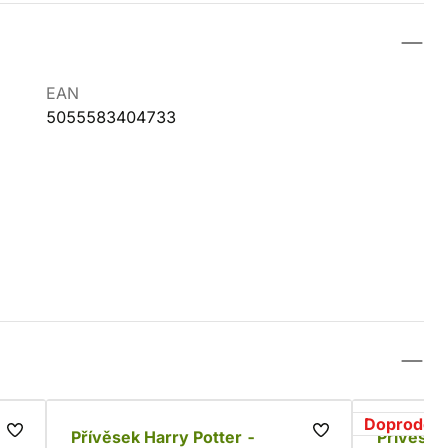
EAN
5055583404733
Doprodej
Přívěsek Harry Potter -
Přívěsek