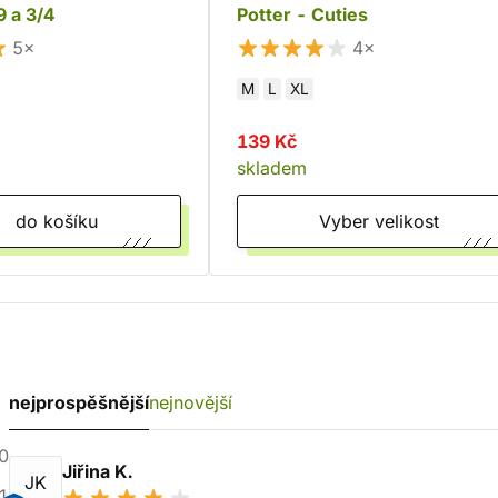
9 a 3/4
Potter - Cuties
5×
4×
M
L
XL
139 Kč
skladem
do košíku
Vyber velikost
nejprospěšnější
nejnovější
0
Jiřina K.
JK
1