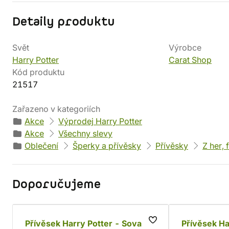
Detaily produktu
Svět
Výrobce
Harry Potter
Carat Shop
Kód produktu
21517
Zařazeno v kategoriích
Akce
Výprodej Harry Potter
Akce
Všechny slevy
Oblečení
Šperky a přívěsky
Přívěsky
Z her, 
Doporučujeme
Přívěsek Harry Potter - Sova
Přívěsek Ha