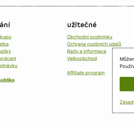
ání
užitečné
ákupu
Obchodní podmínky
atba
Ochrana osobních údajů
silky
Rady a informace
vrácení
Velkoobchod
Můžem
ednávku
Použív
Affiliate program
ublika
Zásad