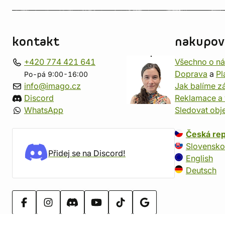
kontakt
nakupov
+420 774 421 641
Všechno o n
Doprava
a
Pl
Po-pá 9:00-16:00
info@imago.cz
Jak balíme zá
Discord
Reklamace a 
WhatsApp
Sledovat obj
Česká rep
Slovensko
Přidej se na Discord!
English
Deutsch