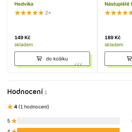
Hedvika
Nástupiště 
2×
149 Kč
189 Kč
skladem
skladem
do košíku
Hodnocení
1
4
(1 hodnocení)
5
4