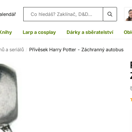
Vyhledávání
alendář
Knihy
Larp a cosplay
Dárky a sběratelství
Obl
mů a seriálů
Přívěsek Harry Potter - Záchranný autobus