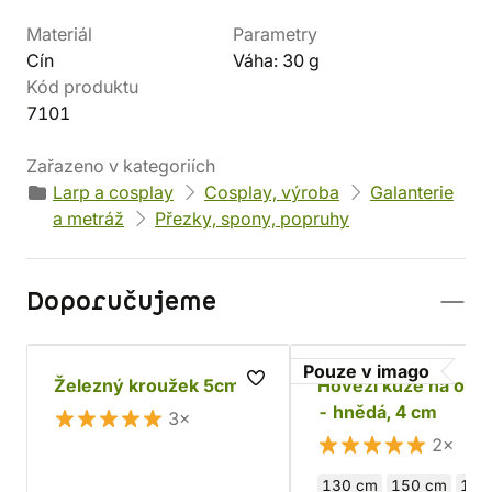
Materiál
Parametry
Cín
Váha: 30 g
Kód produktu
7101
Zařazeno v kategoriích
Larp a cosplay
Cosplay, výroba
Galanterie
a metráž
Přezky, spony, popruhy
Doporučujeme
Pouze v imago
Železný kroužek 5cm
Hovězí kůže na opa
- hnědá, 4 cm
3×
2×
130 cm
150 cm
180