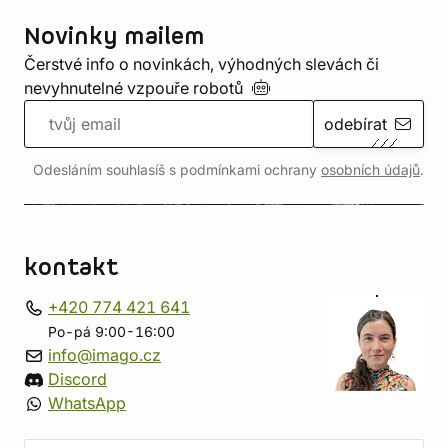
Novinky mailem
Čerstvé info o novinkách, výhodných slevách či
nevyhnutelné vzpouře
robotů
odebírat
Odesláním souhlasíš s podmínkami ochrany
osobních údajů
.
kontakt
+420 774 421 641
Po-pá 9:00-16:00
info@imago.cz
Discord
WhatsApp