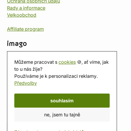
Ochrana osobních údajů
Rady a informace
Velkoobchod
Affiliate program
imago
Kontakt
Můžeme pracovat s
cookies
🍪, ať víme, jak
Prodejna
to u nás žije?
Herna
Používáme je k personalizaci reklamy.
O nás
Předvolby
Hodnocení obchodu
Dárkové poukazy
Kalendář
souhlasím
imago.blog
ne, jsem tu tajně