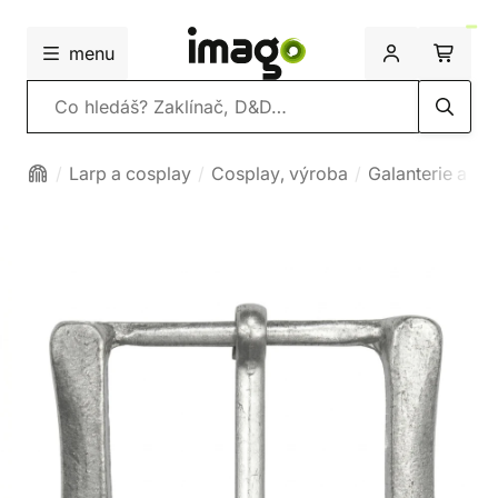
menu
Vyhledávání
Larp a cosplay
Cosplay, výroba
Galanterie a me