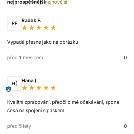
nejprospěšnější
nejnovější
Radek F.
RF
Vypadá přesne jako na obrázku
před 1 měsícem
0
Hana (.
H(
2
Kvalitní zpracování, předčilo mé očekávání, spona
čeká na spojení s páskem
před 5 lety
0