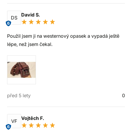
David S.
DS
6
Použil jsem ji na westernový opasek a vypadá ještě
lépe, než jsem čekal.
před 5 lety
0
Vojtěch F.
VF
6