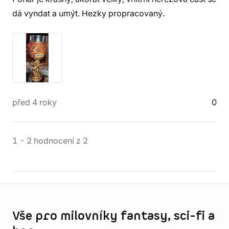
dá vyndat a umýt. Hezky propracovaný.
před 4 roky
0
1
-
2
hodnocení
z
2
Informace o obchodu
Vše pro milovníky fantasy, sci-fi a