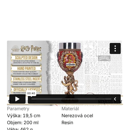
Detaily produktu
Svět
Výrobce
Harry Potter
Nemesis Now
Kolekce
Barva
Nebelvír
Červená
Parametry
Materiál
Výška: 19,5 cm
Nerezová ocel
Objem: 200 ml
Resin
Váha: 462 g