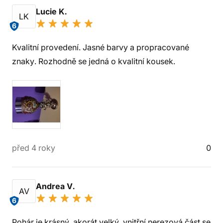
Lucie K.
LK
6
Kvalitní provedení. Jasné barvy a propracované
znaky. Rozhodně se jedná o kvalitní kousek.
před 4 roky
0
Andrea V.
AV
6
Pohár je krásný, akorát velký, vnitřní nerezová část se