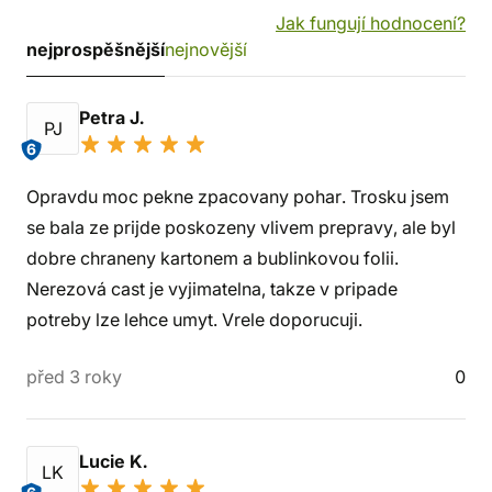
Jak fungují hodnocení?
nejprospěšnější
nejnovější
Petra J.
PJ
6
Opravdu moc pekne zpacovany pohar. Trosku jsem
se bala ze prijde poskozeny vlivem prepravy, ale byl
dobre chraneny kartonem a bublinkovou folii.
Nerezová cast je vyjimatelna, takze v pripade
potreby lze lehce umyt. Vrele doporucuji.
před 3 roky
0
Lucie K.
LK