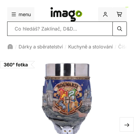
menu
Vyhledávání
Dárky a sběratelství
Kuchyně a stolování
Číše a
360° fotka