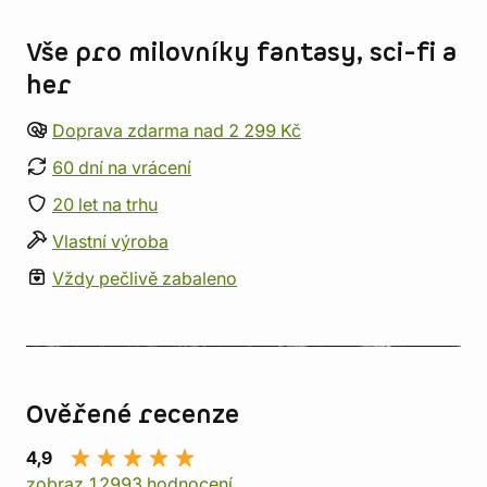
Informace o obchodu
Vše pro milovníky fantasy, sci-fi a
her
Doprava zdarma nad 2 299 Kč
60 dní na vrácení
20 let na trhu
Vlastní výroba
Vždy pečlivě zabaleno
Ověřené recenze
4,9
zobraz 12993 hodnocení