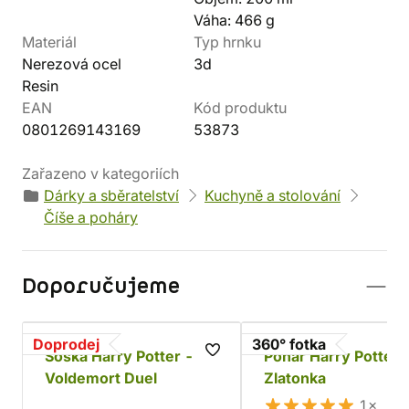
Váha: 466 g
Materiál
Typ hrnku
Nerezová ocel
3d
Resin
EAN
Kód produktu
0801269143169
53873
Zařazeno v kategoriích
Dárky a sběratelství
Kuchyně a stolování
Číše a poháry
Doporučujeme
Doprodej
360° fotka
Soška Harry Potter -
Pohár Harry Potter 
Voldemort Duel
Zlatonka
1×