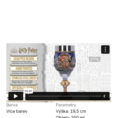
Detaily produktu
Svět
Výrobce
Harry Potter
Nemesis Now
Kolekce
Postava
Bradavice
Hedvika
Barva
Parametry
Více barev
Výška: 19,5 cm
Objem: 200 ml