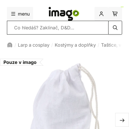
menu
Vyhledávání
Larp a cosplay
Kostýmy a doplňky
Taštice, váč
Pouze v imago