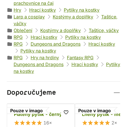
prachovnice na čaj
Hry
Hrací kostky
Pytlíky na kostky
Larp a cosplay
Kostýmy a doplňky
Taštice,
váčky
Oblečení
Kostýmy a doplňky
Taštice, váčky
RPG
Hrací kostky
Pytlíky na kostky
RPG
Dungeons and Dragons
Hrací kostky
Pytlíky na kostky
RPG
Hry na hrdiny
Fantasy RPG
Dungeons and Dragons
Hrací kostky
Pytlíky
na kostky
Doporučujeme
Pouze v imago
Pouze v imago
Plátěný pytlík - černý
Lněný pytlík - menš
16×
2×