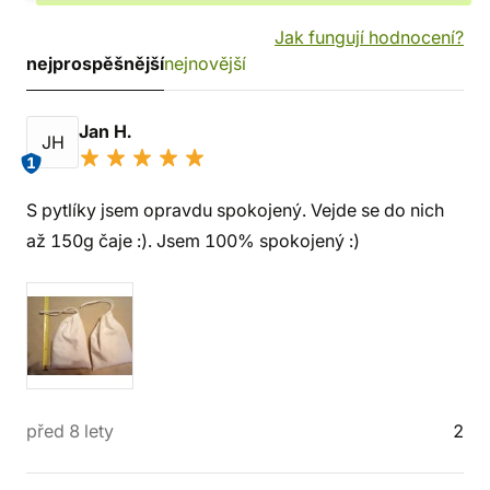
Jak fungují hodnocení?
nejprospěšnější
nejnovější
Jan H.
JH
1
S pytlíky jsem opravdu spokojený. Vejde se do nich
až 150g čaje :). Jsem 100% spokojený :)
před 8 lety
2