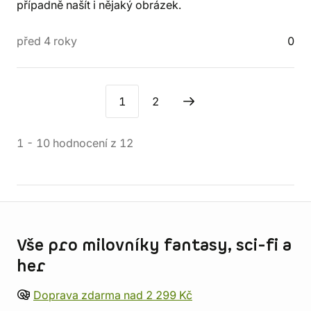
případně našít i nějaký obrázek.
před 4 roky
0
1
2
1
-
10
hodnocení
z
12
Informace o obchodu
Vše pro milovníky fantasy, sci-fi a
her
Doprava zdarma nad 2 299 Kč