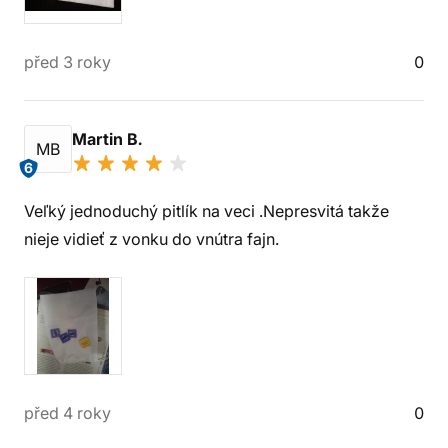
před 3 roky
0
Martin B.
MB
6
Veľký jednoduchý pitlík na veci .Nepresvitá takže
nieje vidieť z vonku do vnútra fajn.
před 4 roky
0