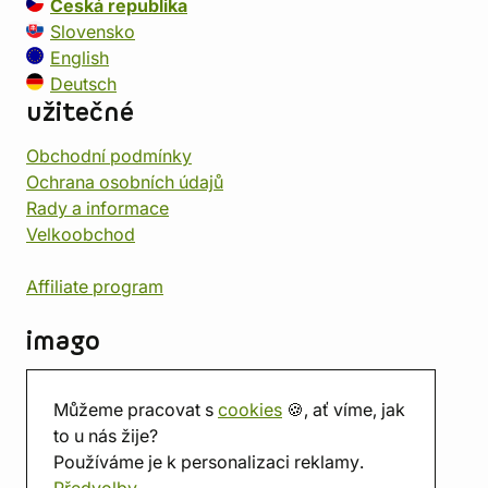
Česká republika
Slovensko
English
Deutsch
užitečné
Obchodní podmínky
Ochrana osobních údajů
Rady a informace
Velkoobchod
Affiliate program
imago
Kontakt
Můžeme pracovat s
cookies
🍪, ať víme, jak
Prodejna
to u nás žije?
Herna
Používáme je k personalizaci reklamy.
O nás