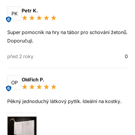
Petr K.
PK
6
Super pomocník na hry na tábor pro schování žetonů.
Doporučuji.
před 2 roky
0
Oldřich P.
OP
6
Pěkný jednoduchý látkový pytlík. Ideální na kostky.