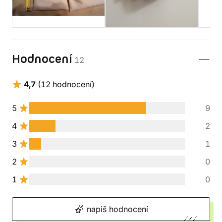
Hodnocení
12
4,7
(12 hodnocení)
5
9
4
2
3
1
2
0
1
0
napiš hodnocení