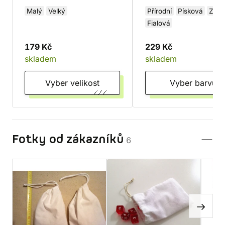
Malý
Velký
Přírodní
Písková
Zele
Fialová
179 Kč
229 Kč
skladem
skladem
Vyber velikost
Vyber barvu
Fotky od zákazníků
6