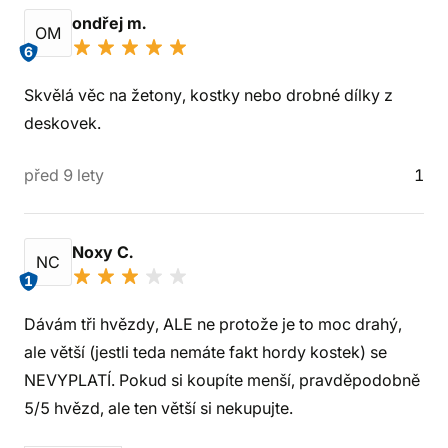
ondřej m.
OM
6
Skvělá věc na žetony, kostky nebo drobné dílky z
deskovek.
před 9 lety
1
Noxy C.
NC
1
Dávám tři hvězdy, ALE ne protože je to moc drahý,
ale větší (jestli teda nemáte fakt hordy kostek) se
NEVYPLATÍ. Pokud si koupíte menší, pravděpodobně
5/5 hvězd, ale ten větší si nekupujte.