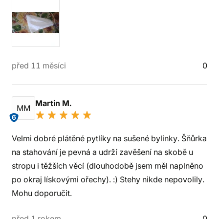
před 11 měsíci
0
Martin M.
MM
6
Velmi dobré plátěné pytlíky na sušené bylinky. Šňůrka
na stahování je pevná a udrží zavěšení na skobě u
stropu i těžších věcí (dlouhodobě jsem měl naplněno
po okraj lískovými ořechy). :) Stehy nikde nepovolily.
Mohu doporučit.
před 1 rokem
0