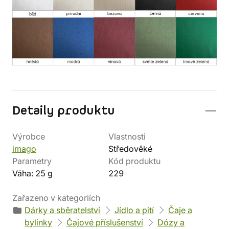
Detaily produktu
Výrobce
Vlastnosti
imago
Středověké
Parametry
Kód produktu
Váha: 25 g
229
Zařazeno v kategoriích
Dárky a sběratelství
Jídlo a pití
Čaje a
bylinky
Čajové příslušenství
Dózy a