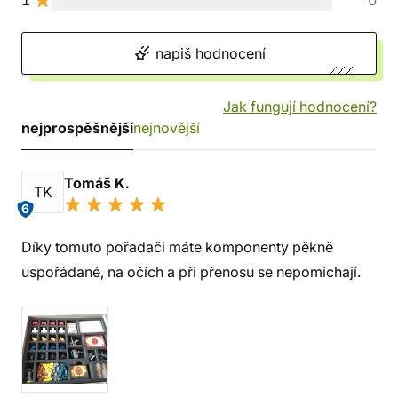
1
0
napiš hodnocení
Jak fungují hodnocení?
nejprospěšnější
nejnovější
Tomáš K.
TK
6
Díky tomuto pořadači máte komponenty pěkně
uspořádané, na očích a při přenosu se nepomíchají.