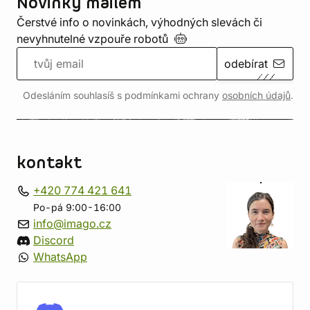
Novinky mailem
Čerstvé info o novinkách, výhodných slevách či
nevyhnutelné vzpouře
robotů
odebírat
Odesláním souhlasíš s podmínkami ochrany
osobních údajů
.
kontakt
+420 774 421 641
Po-pá 9:00-16:00
info@imago.cz
Discord
WhatsApp