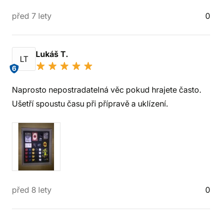
před 7 lety
0
Lukáš T.
LT
6
Naprosto nepostradatelná věc pokud hrajete často.
Ušetří spoustu času při přípravě a uklízení.
před 8 lety
0