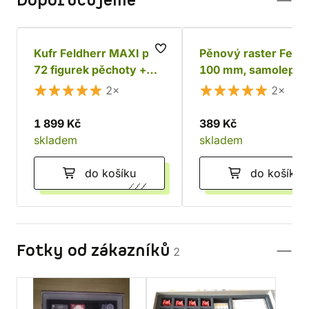
Doporučujeme
Kufr Feldherr MAXI pro
Pěnový raster Feldh
72 figurek pěchoty +
100 mm, samolepící
tanky a monstra
2×
2×
1 899 Kč
389 Kč
skladem
skladem
do košíku
do košíku
Fotky od zákazníků
2