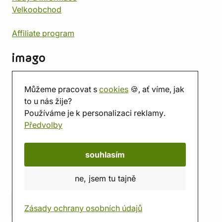
Velkoobchod
Affiliate program
imago
Kontakt
Můžeme pracovat s
cookies
🍪, ať víme, jak
Prodejna
to u nás žije?
Herna
Používáme je k personalizaci reklamy.
O nás
Předvolby
Hodnocení obchodu
Dárkové poukazy
Kalendář
souhlasím
imago.blog
ne, jsem tu tajně
Zásady ochrany osobních údajů