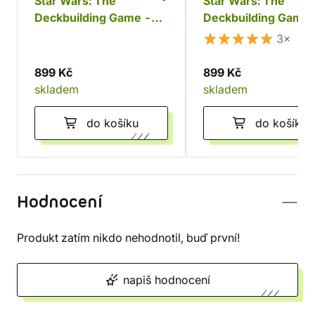
Star Wars: The
Star Wars: The
Deckbuilding Game -
Deckbuilding Game
Povstalci a Impérium
(česky)
3×
899 Kč
899 Kč
skladem
skladem
do košíku
do košíku
Hodnocení
Produkt zatím nikdo nehodnotil, buď první!
napiš hodnocení