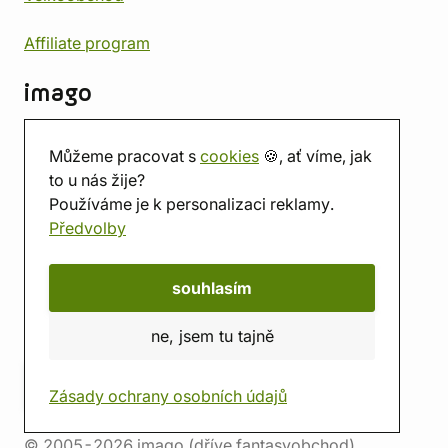
Affiliate program
imago
Kontakt
Můžeme pracovat s
cookies
🍪, ať víme, jak
Prodejna
to u nás žije?
Herna
Používáme je k personalizaci reklamy.
O nás
Předvolby
Hodnocení obchodu
Dárkové poukazy
Kalendář
souhlasím
imago.blog
ne, jsem tu tajně
Zásady ochrany osobních údajů
© 2005-2026 imago (dříve fantasyobchod)