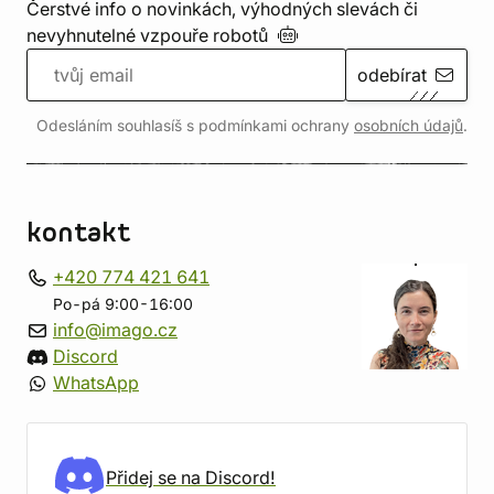
Čerstvé info o novinkách, výhodných slevách či
nevyhnutelné vzpouře
robotů
odebírat
Odesláním souhlasíš s podmínkami ochrany
osobních údajů
.
kontakt
+420 774 421 641
Po-pá 9:00-16:00
info@imago.cz
Discord
WhatsApp
Přidej se na Discord!