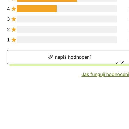
4
3
2
1
napiš hodnocení
Jak fungují hodnocen