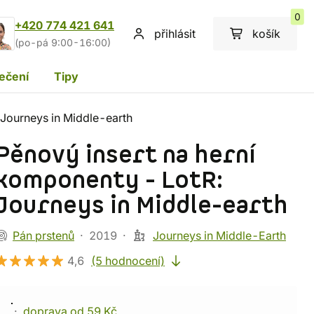
0
+420 774 421 641
přihlásit
košík
(po-pá 9:00-16:00)
ečení
Tipy
 Journeys in Middle-earth
Pěnový insert na herní
komponenty - LotR:
Journeys in Middle-earth
Pán prstenů
2019
Journeys in Middle-Earth
4,6
(5 hodnocení)
doprava od 59 Kč