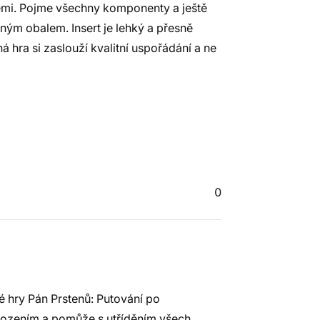
zemi. Pojme všechny komponenty a ještě
nným obalem. Insert je lehký a přesně
hra si zaslouží kvalitní uspořádání a ne
0
 hry Pán Prstenů: Putování po
škozením a pomůže s utříděním všech