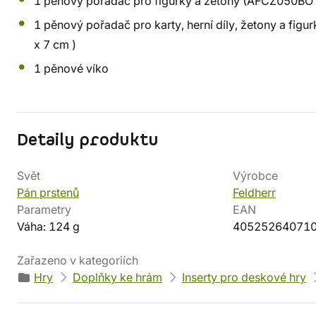
1 pěnový pořadač pro figurky a žetony (AFCZ050BO -
1 pěnový pořadač pro karty, herní díly, žetony a fi
x 7 cm )
1 pěnové víko
Detaily produktu
Svět
Výrobce
Pán prstenů
Feldherr
Parametry
EAN
Váha: 124 g
40525264071
Zařazeno v kategoriích
Hry
Doplňky ke hrám
Inserty pro deskové hry