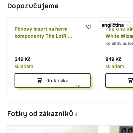
Doporučujeme
angličtina
Pěnový insert na herní
The One Rin
komponenty The LotR:
White Wiza
Journeys in Middle-Earth -
kolektiv auto
Spreading War
249 Kč
849 Kč
skladem
skladem
do košíku
Fotky od zákazníků
4