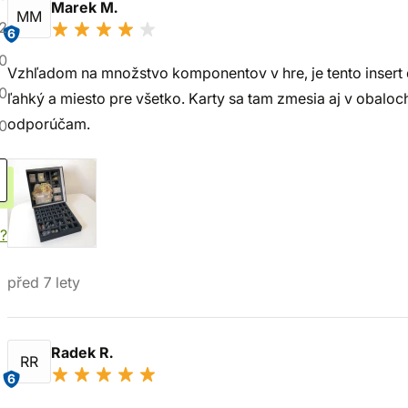
Marek M.
MM
2
6
0
Vzhľadom na množstvo komponentov v hre, je tento insert 
0
ľahký a miesto pre všetko. Karty sa tam zmesia aj v obaloc
odporúčam.
0
í?
před 7 lety
Radek R.
RR
6