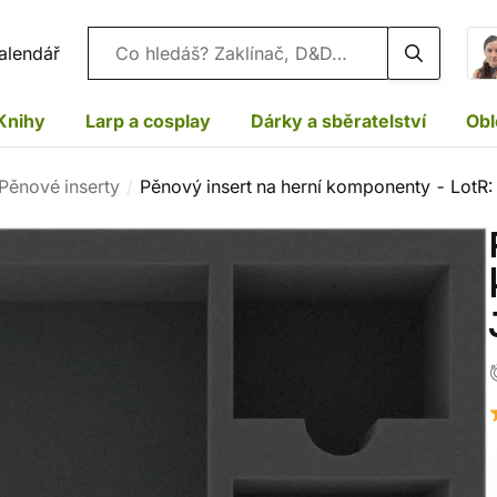
Vyhledávání
alendář
Knihy
Larp a cosplay
Dárky a sběratelství
Obl
Pěnové inserty
Pěnový insert na herní komponenty - LotR: