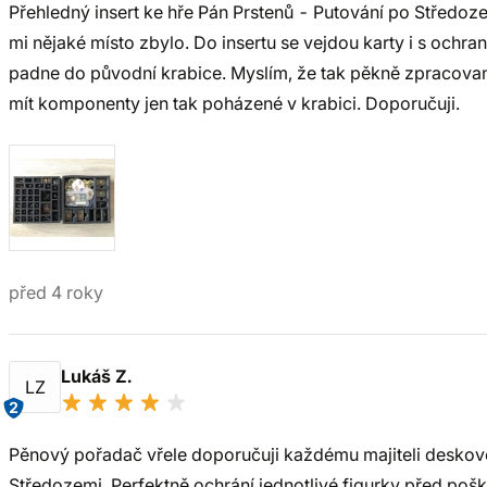
Přehledný insert ke hře Pán Prstenů - Putování po Středo
mi nějaké místo zbylo. Do insertu se vejdou karty i s ochra
padne do původní krabice. Myslím, že tak pěkně zpracovaná 
mít komponenty jen tak poházené v krabici. Doporučuji.
před 4 roky
Lukáš Z.
LZ
2
Pěnový pořadač vřele doporučuji každému majiteli deskové
Středozemi. Perfektně ochrání jednotlivé figurky před po