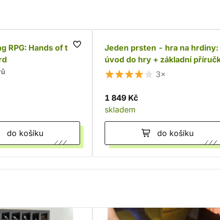
g RPG: Hands of the
Jeden prsten - hra na hrdiny:
rd
úvod do hry + základní příruč
rů
3×
1 849 Kč
skladem
do košíku
do košíku