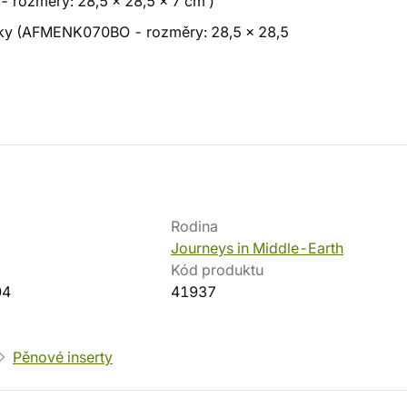
 rozměry: 28,5 x 28,5 x 7 cm )
gurky (AFMENK070BO - rozměry: 28,5 x 28,5
Rodina
Journeys in Middle-Earth
Kód produktu
04
41937
Pěnové inserty