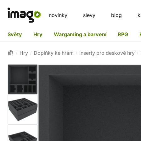
novinky
slevy
blog
k
Světy
Hry
Wargaming a barvení
RPG
Hry
Doplňky ke hrám
Inserty pro deskové hry