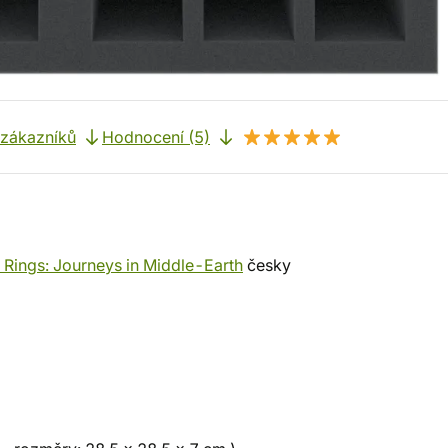
 zákazníků
Hodnocení (5)
e Rings: Journeys in Middle-Earth
česky