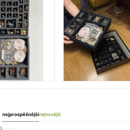
nejprospěšnější
nejnovější
3