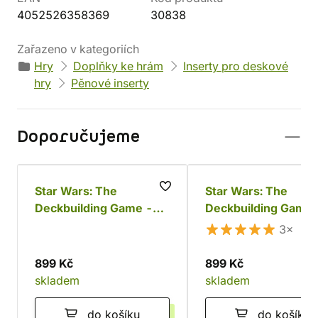
4052526358369
30838
Zařazeno v kategoriích
Hry
Doplňky ke hrám
Inserty pro deskové
hry
Pěnové inserty
Doporučujeme
Star Wars: The
Star Wars: The
Deckbuilding Game -
Deckbuilding Game
Povstalci a Impérium
(česky)
3×
899 Kč
899 Kč
skladem
skladem
do košíku
do košíku