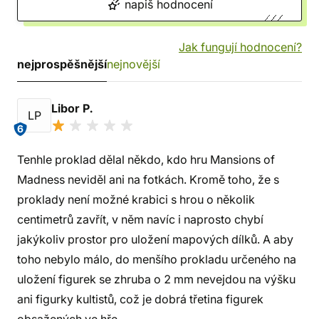
napiš hodnocení
Jak fungují hodnocení?
nejprospěšnější
nejnovější
Libor P.
LP
6
Tenhle proklad dělal někdo, kdo hru Mansions of
Madness neviděl ani na fotkách. Kromě toho, že s
proklady není možné krabici s hrou o několik
centimetrů zavřít, v něm navíc i naprosto chybí
jakýkoliv prostor pro uložení mapových dílků. A aby
toho nebylo málo, do menšího prokladu určeného na
uložení figurek se zhruba o 2 mm nevejdou na výšku
ani figurky kultistů, což je dobrá třetina figurek