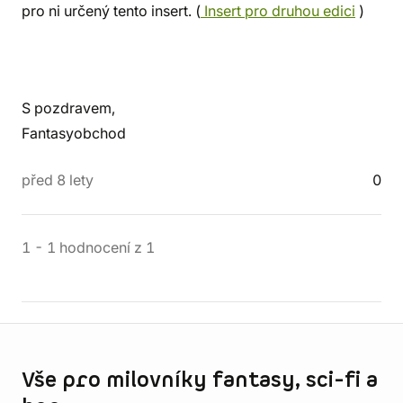
pro ni určený tento insert. (
Insert pro druhou edici
)
S pozdravem,
Fantasyobchod
před 8 lety
0
1
-
1
hodnocení
z
1
Informace o obchodu
Vše pro milovníky fantasy, sci-fi a