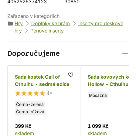
4052526374123
30850
Zařazeno v kategoriích
Hry
Doplňky ke hrám
Inserty pro deskové
hry
Pěnové inserty
Doporučujeme
Sada kostek Call of
Sada kovových kos
Cthulhu - sedmá edice
Hollow - Cthulhu k6
4×
Mosazná
Černo-zelená
Černo-růžová
399 Kč
1 099 Kč
skladem
skladem