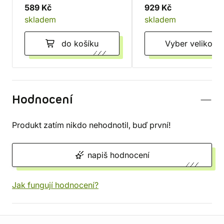
589 Kč
929 Kč
skladem
skladem
do košíku
Vyber velikost
Hodnocení
Produkt zatím nikdo nehodnotil, buď první!
napiš hodnocení
Jak fungují hodnocení?
Informace o obchodu