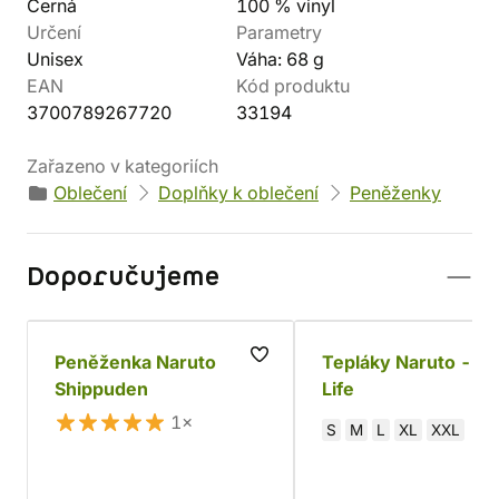
Černá
100 % vinyl
Určení
Parametry
Unisex
Váha: 68 g
EAN
Kód produktu
3700789267720
33194
Zařazeno v kategoriích
Oblečení
Doplňky k oblečení
Peněženky
Doporučujeme
Peněženka Naruto
Tepláky Naruto - Ni
Shippuden
Life
1×
S
M
L
XL
XXL