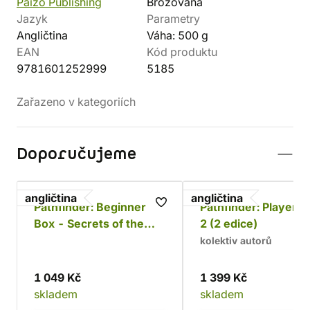
Paizo Publishing
Brožovaná
Jazyk
Parametry
Angličtina
Váha: 500 g
EAN
Kód produktu
9781601252999
5185
Zařazeno v kategoriích
Doporučujeme
angličtina
angličtina
Pathfinder: Beginner
Pathfinder: Player 
Box - Secrets of the
2 (2 edice)
Unlit Star (2 edice)
kolektiv autorů
1 049 Kč
1 399 Kč
skladem
skladem