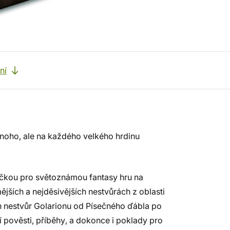
ní
mnoho, ale na každého velkého hrdinu
íručkou pro světoznámou fantasy hru na
ějších a nejděsivějších nestvůrách z oblasti
ch nestvůr Golarionu od Písečného ďábla po
 pověsti, příběhy, a dokonce i poklady pro