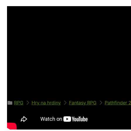
Detaily produktu
Výrobce
Vazba
Paizo Publishing
Vázaná
Stran
Obálka
128
Ekaterina Burm
Kód produktu
54042
Zařazeno v kategoriích
RPG
Hry na hrdiny
Fantasy RPG
Pathfinder 
Doporučujeme