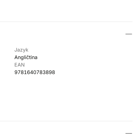
Jazyk
Angličtina
EAN
9781640783898