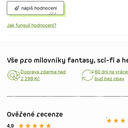
napiš hodnocení
Jak fungují hodnocení?
Informace o obchodu
Vše pro milovníky fantasy, sci-fi a h
Doprava zdarma nad
60 dní na vráce
2 299 Kč
buď bez obav
Ověřené recenze
4,9