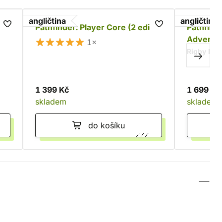
angličtina
angličtina
h
Pathfinder: Player Core (2 edice)
Pathfinde
Adventur
1×
Rigby Ben
1 399 Kč
1 699 Kč
skladem
skladem
do košíku