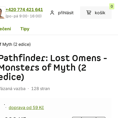
0
+420 774 421 641
přihlásit
košík
(po-pá 9:00-16:00)
ečení
Tipy
f Myth (2 edice)
Pathfinder: Lost Omens -
Monsters of Myth (2
edice)
Vázaná vazba
128 stran
doprava od 59 Kč