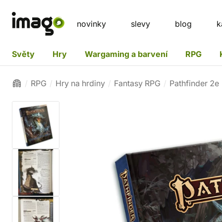
novinky
slevy
blog
k
Světy
Hry
Wargaming a barvení
RPG
RPG
Hry na hrdiny
Fantasy RPG
Pathfinder 2e