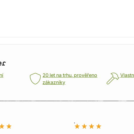
er
ní
20 let na trhu, prověřeno
Vlastn
zákazníky