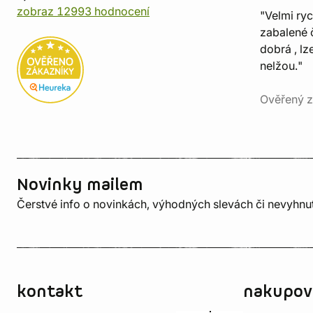
zobraz 12993 hodnocení
"Velmi ry
zabalené č
dobrá , lz
nelžou."
Ověřený z
Novinky mailem
Čerstvé info o novinkách, výhodných slevách či nevyhn
kontakt
nakupov