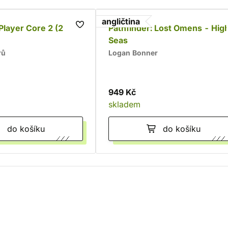
angličtina
Player Core 2 (2
Pathfinder: Lost Omens - Hig
Seas
rů
Logan Bonner
949 Kč
skladem
do košíku
do košíku