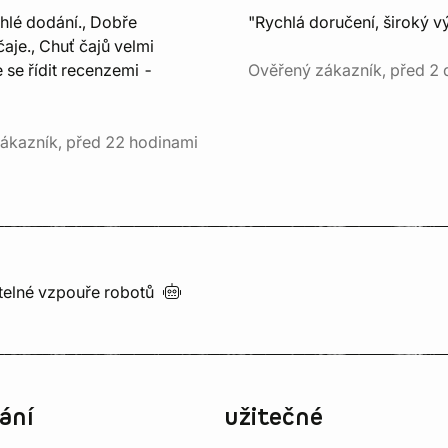
chlé dodání., Dobře
"Rychlá doručení, široký v
aje., Chuť čajů velmi
e se řídit recenzemi -
Ověřený zákazník, před 2 
ákazník, před 22 hodinami
utelné vzpouře
robotů
ání
užitečné