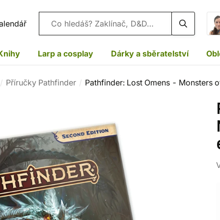
Vyhledávání
alendář
Knihy
Larp a cosplay
Dárky a sběratelství
Obl
Příručky Pathfinder
Pathfinder: Lost Omens - Monsters o