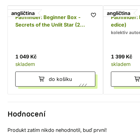
angličtina
angličtina
Pathfinder: Beginner Box -
Pathfinder: 
Secrets of the Unlit Star (2
edice)
edice)
kolektiv auto
1 049 Kč
1 399 Kč
skladem
skladem
do košíku
Hodnocení
Produkt zatím nikdo nehodnotil, buď první!