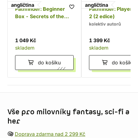
angličtina
angličtina
Pathfinder: Beginner
Pathfinder: Player 
Box - Secrets of the
2 (2 edice)
Unlit Star (2 edice)
kolektiv autorů
1 049 Kč
1 399 Kč
skladem
skladem
do košíku
do košíku
Informace o obchodu
Vše pro milovníky fantasy, sci-fi a
her
Doprava zdarma nad 2 299 Kč