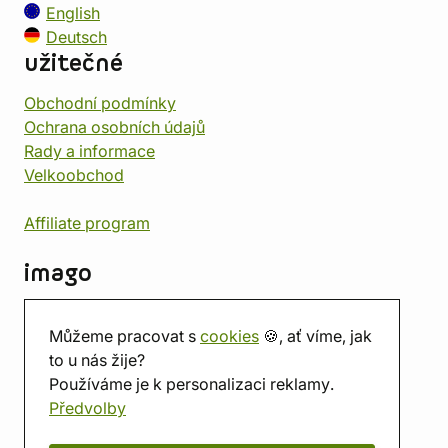
English
Deutsch
užitečné
Obchodní podmínky
Ochrana osobních údajů
Rady a informace
Velkoobchod
Affiliate program
imago
Kontakt
Můžeme pracovat s
cookies
🍪, ať víme, jak
Prodejna
to u nás žije?
Herna
Používáme je k personalizaci reklamy.
O nás
Předvolby
Hodnocení obchodu
Dárkové poukazy