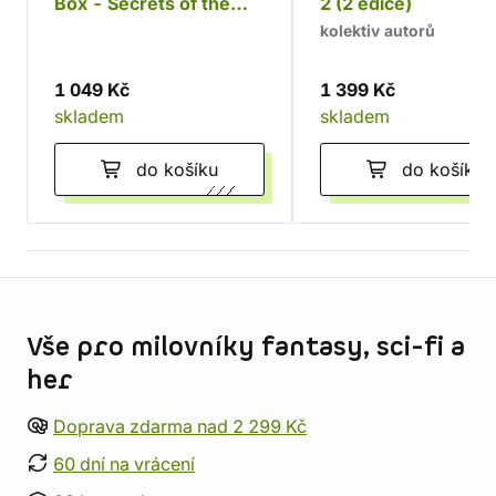
Box - Secrets of the
2 (2 edice)
Unlit Star (2 edice)
kolektiv autorů
1 049 Kč
1 399 Kč
skladem
skladem
do košíku
do košíku
Informace o obchodu
Vše pro milovníky fantasy, sci-fi a
her
Doprava zdarma nad 2 299 Kč
60 dní na vrácení