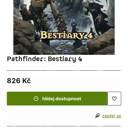
Pathfinder: Bestiary 4
826 Kč
hlídej dostupnost
zeptej se