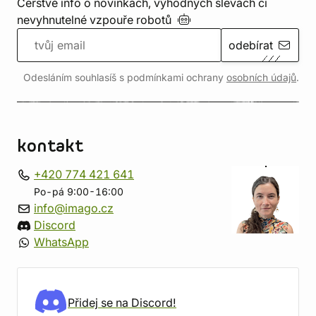
Čerstvé info o novinkách, výhodných slevách či
nevyhnutelné vzpouře
robotů
odebírat
Odesláním souhlasíš s podmínkami ochrany
osobních údajů
.
kontakt
+420 774 421 641
Po-pá 9:00-16:00
info@imago.cz
Discord
WhatsApp
Přidej se na Discord!