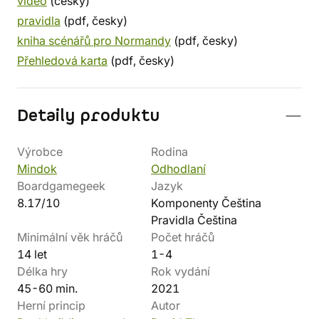
video
(česky)
pravidla
(pdf, česky)
kniha scénářů pro Normandy
(pdf, česky)
Přehledová karta
(pdf, česky)
Detaily produktu
Výrobce
Rodina
Mindok
Odhodlaní
Boardgamegeek
Jazyk
8.17/10
Komponenty Čeština
Pravidla Čeština
Minimální věk hráčů
Počet hráčů
14 let
1-4
Délka hry
Rok vydání
45-60 min.
2021
Herní princip
Autor