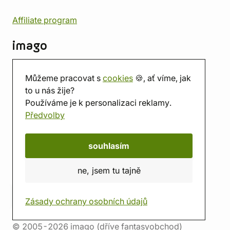
Affiliate program
imago
Kontakt
Můžeme pracovat s
cookies
🍪, ať víme, jak
Prodejna
to u nás žije?
Herna
Používáme je k personalizaci reklamy.
O nás
Předvolby
Hodnocení obchodu
Dárkové poukazy
Kalendář
souhlasím
imago.blog
ne, jsem tu tajně
Zásady ochrany osobních údajů
© 2005-2026 imago (dříve fantasyobchod)