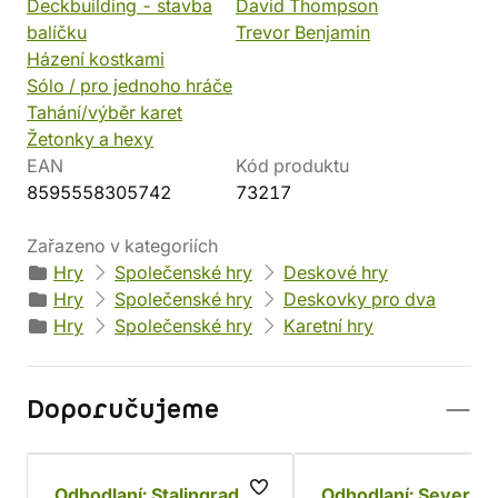
Deckbuilding - stavba
David Thompson
balíčku
Trevor Benjamin
Házení kostkami
Sólo / pro jednoho hráče
Tahání/výběr karet
Žetonky a hexy
EAN
Kód produktu
8595558305742
73217
Zařazeno v kategoriích
Hry
Společenské hry
Deskové hry
Hry
Společenské hry
Deskovky pro dva
Hry
Společenské hry
Karetní hry
Doporučujeme
Odhodlaní: Stalingrad
Odhodlaní: Severní