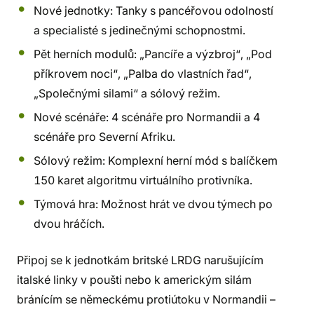
Nové jednotky: Tanky s pancéřovou odolností
a specialisté s jedinečnými schopnostmi.
Pět herních modulů: „Pancíře a výzbroj“, „Pod
příkrovem noci“, „Palba do vlastních řad“,
„Společnými silami“ a sólový režim.
Nové scénáře: 4 scénáře pro Normandii a 4
scénáře pro Severní Afriku.
Sólový režim: Komplexní herní mód s balíčkem
150 karet algoritmu virtuálního protivníka.
Týmová hra: Možnost hrát ve dvou týmech po
dvou hráčích.
Připoj se k jednotkám britské LRDG narušujícím
italské linky v poušti nebo k americkým silám
bránícím se německému protiútoku v Normandii –