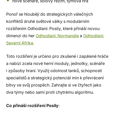
nové scénáře, sólový režim, týmová hra
Ponoř se hlouběji do strategických válečných
konfliktů druhé světové války s modulárním
rozšířením Odhodlaní: Posily, které přináší novou
dimenzi do her
Odhodlaní: Normandie
a
Odhodlaní:
Severní Afrika
.
Toto rozšíření je určeno pro zkušené i zapálené hráče
a nabízí zcela nové herní moduly, jednotky, scénáře
i způsoby hraní. Využij odolnost tanků, schopnosti
specialistů a strategický potenciál min k převrácení
bitvy ve svůj prospěch. Zahrajte si ve čtyřech jako
dva týmy nebo sami proti chytrému algoritmu.
Co přináší rozšíření Posily
: