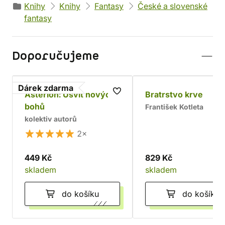
Knihy
Knihy
Fantasy
České a slovenské
fantasy
Doporučujeme
Dárek zdarma
Asterion: Úsvit nových
Bratrstvo krve
bohů
František Kotleta
kolektiv autorů
2×
449 Kč
829 Kč
skladem
skladem
do košíku
do košíku