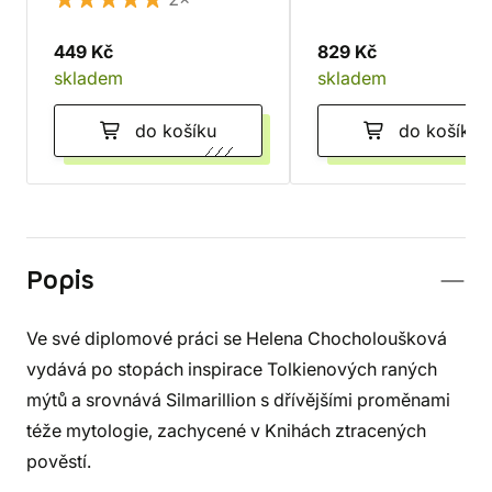
449 Kč
829 Kč
skladem
skladem
do košíku
do košíku
Popis
Ve své diplomové práci se Helena Chocholoušková
vydává po stopách inspirace Tolkienových raných
mýtů a srovnává Silmarillion s dřívějšími proměnami
téže mytologie, zachycené v Knihách ztracených
pověstí.