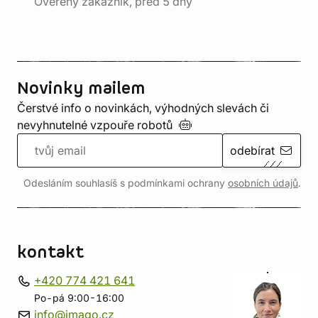
Ověřený zákazník, před 5 dny
Novinky mailem
Čerstvé info o novinkách, výhodných slevách či
nevyhnutelné vzpouře
robotů
odebírat
Odesláním souhlasíš s podmínkami ochrany
osobních údajů
.
kontakt
+420 774 421 641
Po-pá 9:00-16:00
info@imago.cz