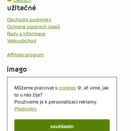
Deutsch
užitečné
Obchodní podmínky
Ochrana osobních údajů
Rady a informace
Velkoobchod
Affiliate program
imago
Kontakt
Můžeme pracovat s
cookies
🍪, ať víme, jak
Prodejna
to u nás žije?
Herna
Používáme je k personalizaci reklamy.
O nás
Předvolby
Hodnocení obchodu
Dárkové poukazy
Kalendář
souhlasím
imago.blog