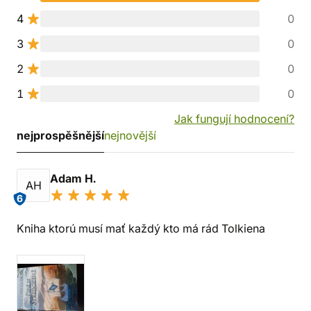
4
0
3
0
2
0
1
0
Jak fungují hodnocení?
nejprospěšnější
nejnovější
Adam H.
AH
6
Kniha ktorú musí mať každý kto má rád Tolkiena