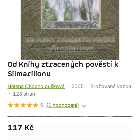
Od Knihy ztracených pověstí k
Silmarilionu
Helena Chocholoušková
2005
Brožovaná vazba
128 stran
5
(1 hodnocení)
117 Kč