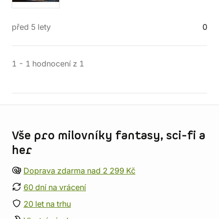
před 5 lety
0
1
-
1
hodnocení
z
1
Informace o obchodu
Vše pro milovníky fantasy, sci-fi a
her
Doprava zdarma nad 2 299 Kč
60 dní na vrácení
20 let na trhu