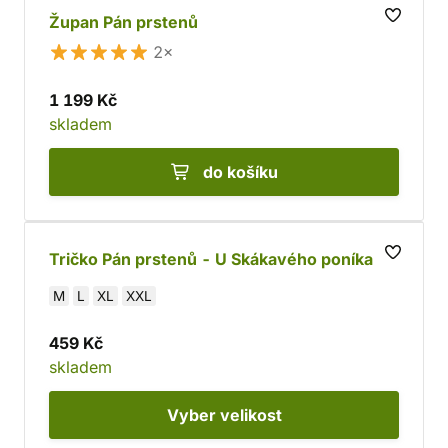
Župan Pán prstenů
2×
1 199 Kč
skladem
do košíku
Tričko Pán prstenů - U Skákavého poníka
M
L
XL
XXL
459 Kč
skladem
Vyber
velikost