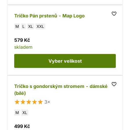
Tričko Pán prstenů - Map Logo
M
L
XL
XXL
579 Kč
skladem
Vyber
velikost
Tričko s gondorským stromem - dámské
(bílé)
3×
M
XL
499 Kč