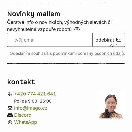
Novinky mailem
Čerstvé info o novinkách, výhodných slevách či
nevyhnutelné vzpouře
robotů
odebírat
Odesláním souhlasíš s podmínkami ochrany
osobních údajů
.
kontakt
+420 774 421 641
Po-pá 9:00-16:00
info@imago.cz
Discord
WhatsApp