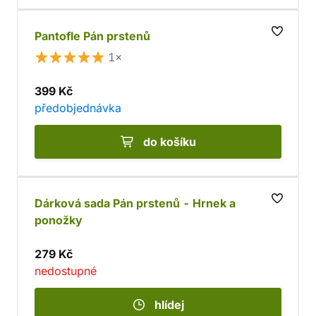
Pantofle Pán prstenů
1×
399 Kč
předobjednávka
do košíku
Dárková sada Pán prstenů - Hrnek a
ponožky
279 Kč
nedostupné
hlídej