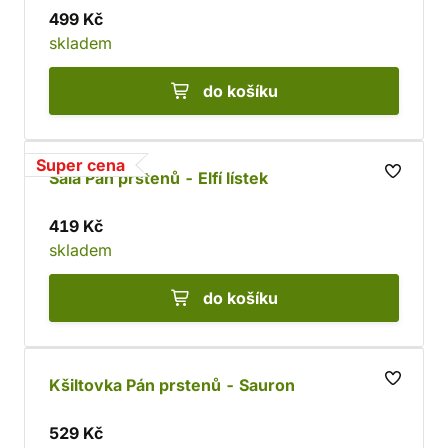
499 Kč
skladem
do košíku
Super cena
Šála Pán prstenů - Elfí lístek
419 Kč
skladem
do košíku
Kšiltovka Pán prstenů - Sauron
529 Kč