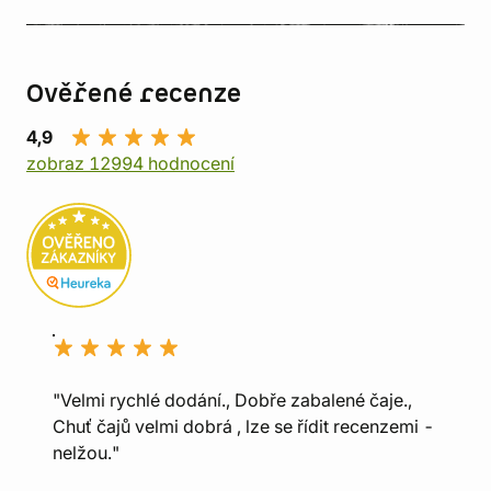
Ověřené recenze
4,9
zobraz 12994 hodnocení
"Velmi rychlé dodání., Dobře zabalené čaje.,
Chuť čajů velmi dobrá , lze se řídit recenzemi -
nelžou."