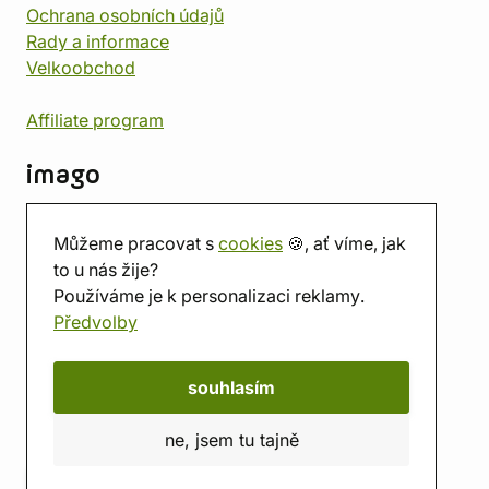
Ochrana osobních údajů
Rady a informace
Velkoobchod
Affiliate program
imago
Kontakt
Můžeme pracovat s
cookies
🍪, ať víme, jak
Prodejna
to u nás žije?
Herna
Používáme je k personalizaci reklamy.
O nás
Předvolby
Hodnocení obchodu
Dárkové poukazy
Kalendář
souhlasím
imago.blog
ne, jsem tu tajně