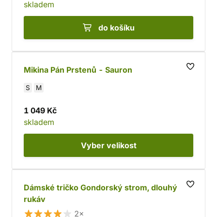
skladem
do košíku
Mikina Pán Prstenů - Sauron
S
M
1 049 Kč
skladem
Vyber
velikost
Dámské tričko Gondorský strom, dlouhý
rukáv
2×