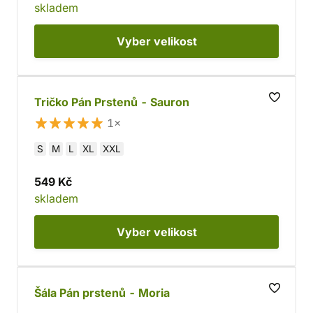
skladem
Vyber
velikost
Tričko Pán Prstenů - Sauron
1×
S
M
L
XL
XXL
549 Kč
skladem
Vyber
velikost
Šála Pán prstenů - Moria