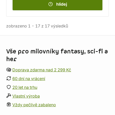
hlídej
zobrazeno
1
-
17
z
17
výsledků
Informace o obchodu
Vše pro milovníky fantasy, sci-fi a
her
Doprava zdarma nad 2 299 Kč
60 dní na vrácení
20 let na trhu
Vlastní výroba
Vždy pečlivě zabaleno