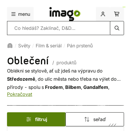
menu
Vyhledávání
Světy
Film & seriál
Pán prstenů
Oblečení
/ produktů
Oblékni se stylově, ať už jdeš na výpravu do
Středozemě
, do ulic města nebo třeba na výlet do
přírody - spolu s
Frodem
,
Bilbem
,
Gandalfem
,
Pokračovat
Arwen
,
Galadriel
,
Legolasem
,
Gimlim
a dalšími
postavami, symboly a motivy z fantasy ságy
Pán
prstenů
a její filmové adaptace.
filtruj
seřaď