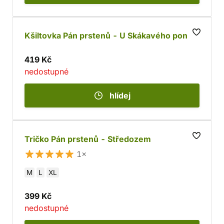
Kšiltovka Pán prstenů - U Skákavého poníka
419 Kč
nedostupné
hlídej
Tričko Pán prstenů - Středozem
1×
M
L
XL
399 Kč
nedostupné