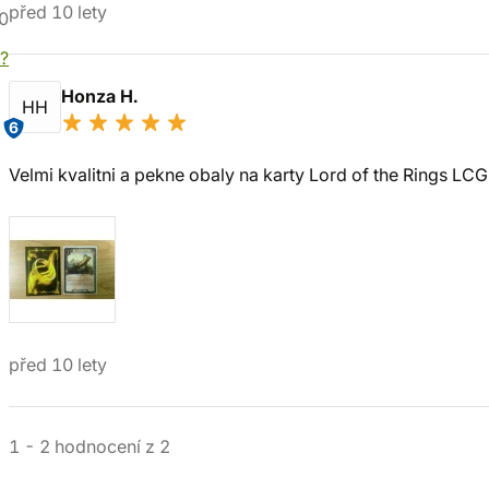
před 10 lety
0
í?
Honza H.
HH
6
Velmi kvalitni a pekne obaly na karty Lord of the Rings LCG
před 10 lety
1
-
2
hodnocení
z
2