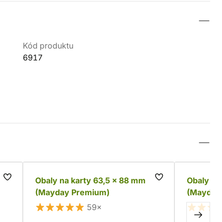
Kód produktu
6917
Obaly na karty 63,5 x 88 mm
Obaly na
(Mayday Premium)
(Mayday
59×