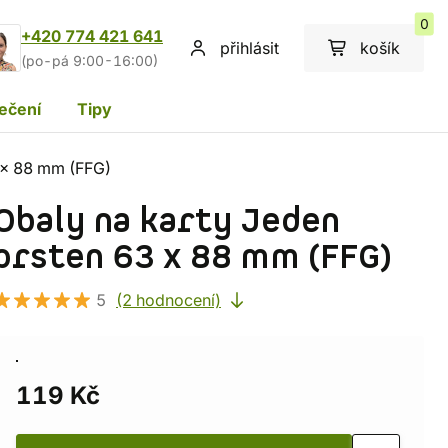
0
+420 774 421 641
přihlásit
košík
(po-pá 9:00-16:00)
ečení
Tipy
 x 88 mm (FFG)
Obaly na karty Jeden
prsten 63 x 88 mm (FFG)
5
(2 hodnocení)
119 Kč