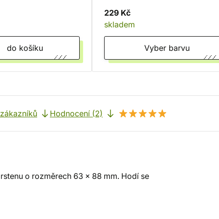
Gooseberry
Justice
Truth
Soul
229 Kč
Blossom
skladem
do košíku
Vyber barvu
 zákazníků
Hodnocení (2)
prstenu o rozměrech 63 x 88 mm. Hodí se