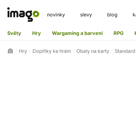
novinky
slevy
blog
k
Světy
Hry
Wargaming a barvení
RPG
Hry
Doplňky ke hrám
Obaly na karty
Standard