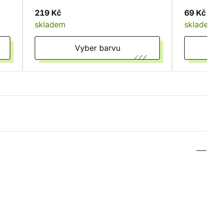
Černá
Bílá
Fialová
Hnědá
Žlutá
219 Kč
69 Kč
Karmínová
Tyrkysová
skladem
skladem
transparentní
Vyber barvu