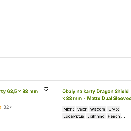
rty 63,5 x 88 mm
Obaly na karty Dragon Shield 
x 88 mm - Matte Dual Sleeve
(barevné)
82×
Might
Valor
Wisdom
Crypt
Eucalyptus
Lightning
Peach
Wraith
Glacier
Fury
Ember
Metallic Green/Power
Orchid