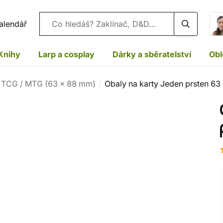
Vyhledávání
alendář
Knihy
Larp a cosplay
Dárky a sběratelství
Obl
 TCG / MTG (63 x 88 mm)
Obaly na karty Jeden prsten 63