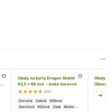
63
Obaly na karty Dragon Shield
Obaly na
s
63,5 x 88 mm - leské barevné
(Sleeve 
20×
Červená
Zelená
Stříbrná
Oranžová
Růžová
Zlatá
Modrá