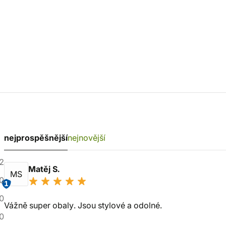
nejprospěšnější
nejnovější
2
Matěj S.
MS
0
1
0
Vážně super obaly. Jsou stylové a odolné.
0