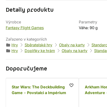
Detaily produktu
Výrobce
Parametry
Fantasy Flight Games
Váha: 90 g
Zařazeno v kategoriích
Hry
Sběratelské hry
Obaly na karty
Standar
Hry
Doplňky ke hrám
Obaly na karty
Standa
Doporučujeme
Star Wars: The Deckbuilding
Arkham Hor
Game - Povstalci a Impérium
Adventure -