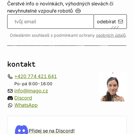
Čerstvé info o novinkách, výhodných slevách či
nevyhnutelné vzpouře
robotů
odebírat
Odesláním souhlasíš s podmínkami ochrany
osobních údajů
.
kontakt
+420 774 421 641
Po-pá 9:00-16:00
info@imago.cz
Discord
WhatsApp
Přidej se na Discord!