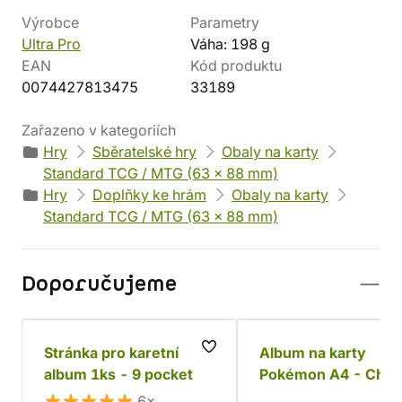
Výrobce
Parametry
Ultra Pro
Váha: 198 g
EAN
Kód produktu
0074427813475
33189
Zařazeno v kategoriích
Hry
Sběratelské hry
Obaly na karty
Standard TCG / MTG (63 x 88 mm)
Hry
Doplňky ke hrám
Obaly na karty
Standard TCG / MTG (63 x 88 mm)
Doporučujeme
Stránka pro karetní
Album na karty
album 1ks - 9 pocket
Pokémon A4 - Chao
Rising
6×