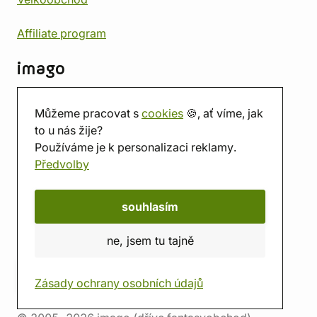
Affiliate program
imago
Kontakt
Můžeme pracovat s
cookies
🍪, ať víme, jak
Prodejna
to u nás žije?
Herna
Používáme je k personalizaci reklamy.
O nás
Předvolby
Hodnocení obchodu
Dárkové poukazy
Kalendář
souhlasím
imago.blog
ne, jsem tu tajně
Zásady ochrany osobních údajů