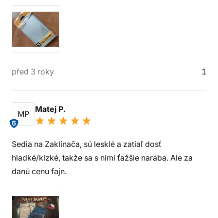
před 3 roky
1
Matej P.
MP
6
Sedia na Zaklínača, sú lesklé a zatiaľ dosť
hladké/klzké, takže sa s nimi ťažšie narába. Ale za
danú cenu fajn.