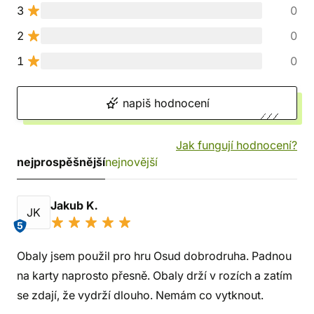
3
0
2
0
1
0
napiš hodnocení
Jak fungují hodnocení?
nejprospěšnější
nejnovější
Jakub K.
JK
5
Obaly jsem použil pro hru Osud dobrodruha. Padnou
na karty naprosto přesně. Obaly drží v rozích a zatím
se zdají, že vydrží dlouho. Nemám co vytknout.