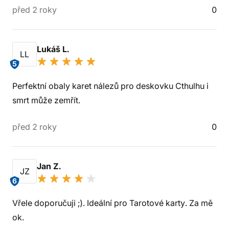
před 2 roky
0
Lukáš L.
LL
5
Perfektní obaly karet nálezů pro deskovku Cthulhu i
smrt může zemřít.
před 2 roky
0
Jan Z.
JZ
6
Vřele doporučuji ;). Ideální pro Tarotové karty. Za mě
ok.