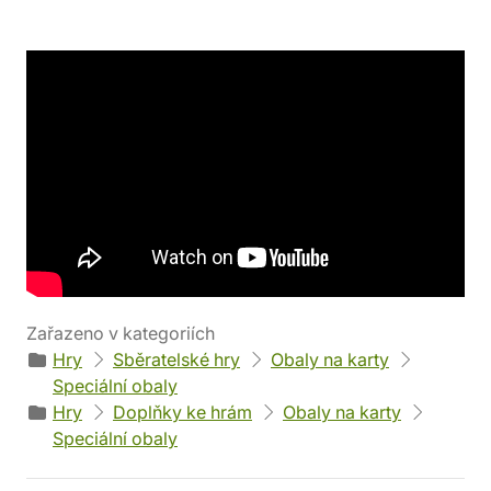
Detaily produktu
Výrobce
Parametry
Sleeve Kings
Váha: 92 g
EAN
Kód produktu
0801599277480
56502
Zařazeno v kategoriích
Hry
Sběratelské hry
Obaly na karty
Speciální obaly
Hry
Doplňky ke hrám
Obaly na karty
Speciální obaly