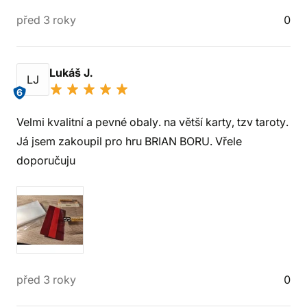
před 3 roky
0
Lukáš J.
LJ
6
Velmi kvalitní a pevné obaly. na větší karty, tzv taroty.
Já jsem zakoupil pro hru BRIAN BORU. Vřele
doporučuju
před 3 roky
0