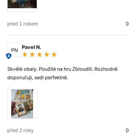
před 1 rokem
0
Pavel N.
PN
4
Skvělé obaly. Použité na hru Zbloudilí. Rozhodně
doporučuji, sedí perfektně.
před 2 roky
0