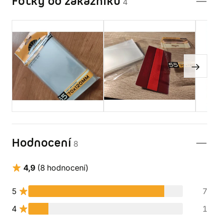
Fotky od zákazníků
4
Hodnocení
8
4,9
(8 hodnocení)
5
7
4
1