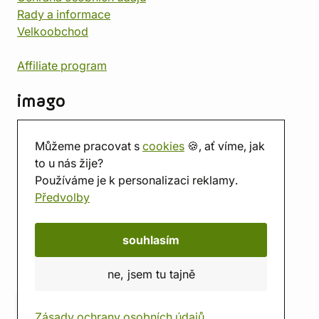
Rady a informace
Velkoobchod
Affiliate program
imago
Kontakt
Můžeme pracovat s
cookies
🍪, ať víme, jak
Prodejna
to u nás žije?
Herna
Používáme je k personalizaci reklamy.
O nás
Předvolby
Hodnocení obchodu
Dárkové poukazy
Kalendář
souhlasím
imago.blog
ne, jsem tu tajně
Zásady ochrany osobních údajů