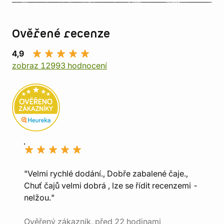
Ověřené recenze
4,9
zobraz 12993 hodnocení
"Velmi rychlé dodání., Dobře zabalené čaje.,
Chuť čajů velmi dobrá , lze se řídit recenzemi -
nelžou."
Ověřený zákazník, před 22 hodinami