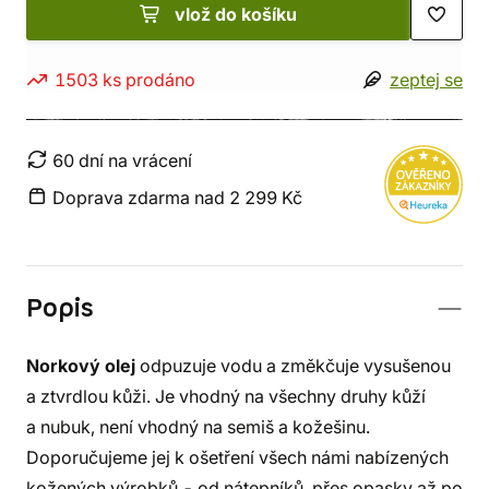
vlož do košíku
1503 ks prodáno
zeptej se
60 dní na vrácení
Doprava zdarma nad 2 299 Kč
Popis
Norkový olej
odpuzuje vodu a změkčuje vysušenou
a ztvrdlou kůži. Je vhodný na všechny druhy kůží
a nubuk, není vhodný na semiš a kožešinu.
Doporučujeme jej k ošetření všech námi nabízených
kožených výrobků - od nátepníků, přes opasky až po