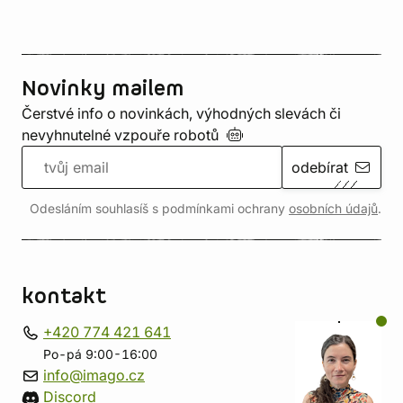
Novinky mailem
Čerstvé info o novinkách, výhodných slevách či
nevyhnutelné vzpouře
robotů
odebírat
Odesláním souhlasíš s podmínkami ochrany
osobních údajů
.
kontakt
+420 774 421 641
Po-pá 9:00-16:00
info@imago.cz
Discord