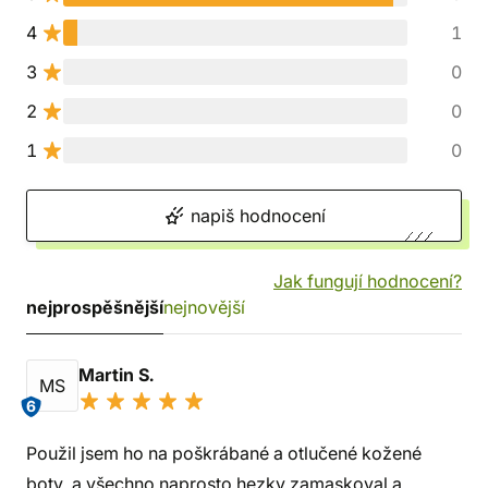
4
1
3
0
2
0
1
0
napiš hodnocení
Jak fungují hodnocení?
nejprospěšnější
nejnovější
Martin S.
MS
6
Použil jsem ho na poškrábané a otlučené kožené
boty, a všechno naprosto hezky zamaskoval a