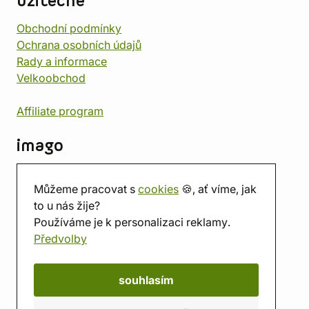
užitečné
Obchodní podmínky
Ochrana osobních údajů
Rady a informace
Velkoobchod
Affiliate program
imago
Kontakt
Můžeme pracovat s
cookies
🍪, ať víme, jak
Prodejna
to u nás žije?
Herna
Používáme je k personalizaci reklamy.
O nás
Předvolby
Hodnocení obchodu
Dárkové poukazy
Kalendář
souhlasím
imago.blog