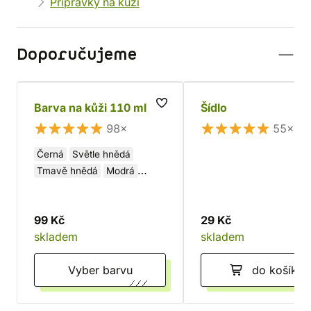
Přípravky na kůži
Doporučujeme
Barva na kůži 110 ml
Šídlo
98×
55×
Černá
Světle hnědá
Tmavě hnědá
Modrá
Zelená
Šedá
Bordó
99 Kč
29 Kč
skladem
skladem
Vyber barvu
do košíku