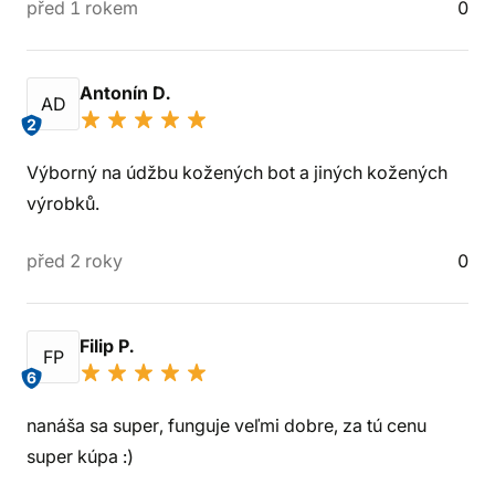
před 1 rokem
0
Antonín D.
AD
2
Výborný na údžbu kožených bot a jiných kožených
výrobků.
před 2 roky
0
Filip P.
FP
6
nanáša sa super, funguje veľmi dobre, za tú cenu
super kúpa :)