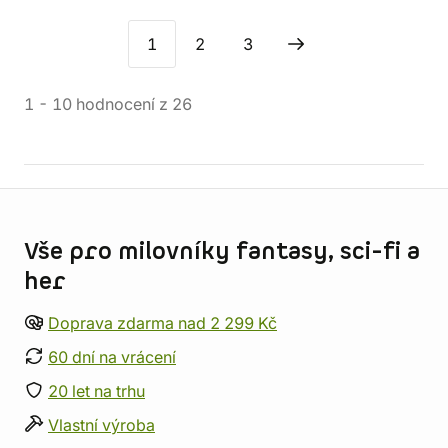
1
2
3
1
-
10
hodnocení
z
26
Informace o obchodu
Vše pro milovníky fantasy, sci-fi a
her
Doprava zdarma nad 2 299 Kč
60 dní na vrácení
20 let na trhu
Vlastní výroba