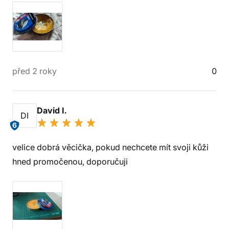
před 2 roky
0
David I.
DI
6
velice dobrá věcička, pokud nechcete mít svoji kůži
hned promočenou, doporučuji