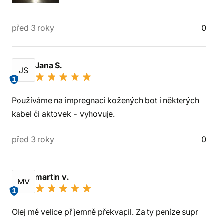
před 3 roky
0
Jana S.
JS
1
Používáme na impregnaci kožených bot i některých
kabel či aktovek - vyhovuje.
před 3 roky
0
martin v.
MV
1
Olej mě velice příjemně překvapil. Za ty peníze supr