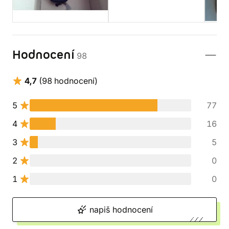
Hodnocení
98
4,7
(98 hodnocení)
5
77
4
16
3
5
2
0
1
0
napiš hodnocení