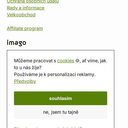
Ochrana osobních údajů
Rady a informace
Velkoobchod
Affiliate program
imago
Kontakt
Můžeme pracovat s
cookies
🍪, ať víme, jak
Prodejna
to u nás žije?
Herna
Používáme je k personalizaci reklamy.
O nás
Předvolby
Hodnocení obchodu
Dárkové poukazy
Kalendář
souhlasím
imago.blog
ne, jsem tu tajně