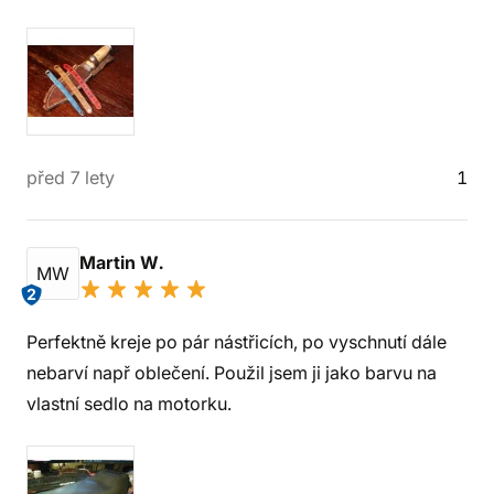
před 7 lety
1
Martin W.
MW
2
Perfektně kreje po pár nástřicích, po vyschnutí dále
nebarví např oblečení. Použil jsem ji jako barvu na
vlastní sedlo na motorku.