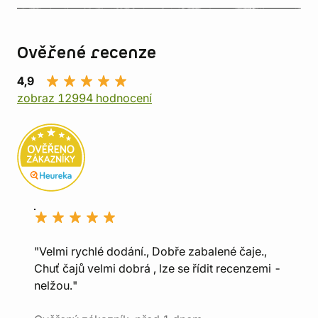
Ověřené recenze
4,9
zobraz 12994 hodnocení
"Velmi rychlé dodání., Dobře zabalené čaje.,
Chuť čajů velmi dobrá , lze se řídit recenzemi -
nelžou."