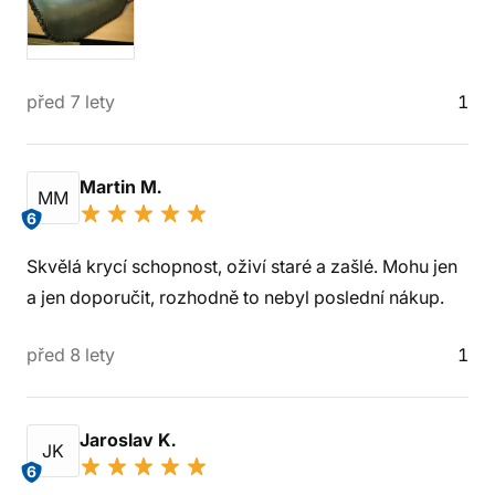
před 7 lety
1
Martin M.
MM
6
Skvělá krycí schopnost, oživí staré a zašlé. Mohu jen
a jen doporučit, rozhodně to nebyl poslední nákup.
před 8 lety
1
Jaroslav K.
JK
6