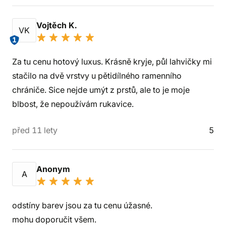
Vojtěch K.
VK
1
Za tu cenu hotový luxus. Krásně kryje, půl lahvičky mi
stačilo na dvě vrstvy u pětidílného ramenního
chrániče. Sice nejde umýt z prstů, ale to je moje
blbost, že nepoužívám rukavice.
před 11 lety
5
Anonym
A
odstíny barev jsou za tu cenu úžasné.
mohu doporučit všem.