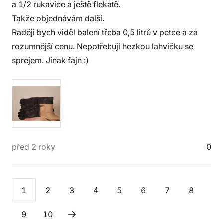
a 1/2 rukavice a ještě flekatě.
Takže objednávám další.
Raději bych viděl balení třeba 0,5 litrů v petce a za
rozumnější cenu. Nepotřebuji hezkou lahvičku se
sprejem. Jinak fajn :)
před 2 roky
0
1
2
3
4
5
6
7
8
9
10