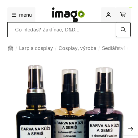
menu
Vyhledávání
Larp a cosplay
Cosplay, výroba
Sedlářství
Pří