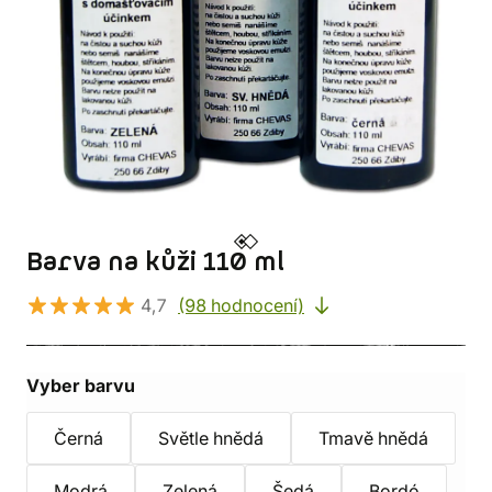
Barva na kůži 110 ml
4,7
(98 hodnocení)
Vyber barvu
Černá
Světle hnědá
Tmavě hnědá
Modrá
Zelená
Šedá
Bordó