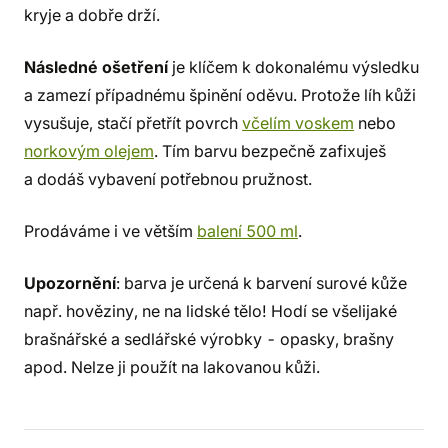
kryje a dobře drží.
Následné ošetření
je klíčem k dokonalému výsledku
a zamezí případnému špinění oděvu. Protože líh kůži
vysušuje, stačí přetřít povrch
včelím voskem
nebo
norkovým olejem
. Tím barvu bezpečně zafixuješ
a dodáš vybavení potřebnou pružnost.
Prodáváme i ve větším
balení 500 ml
.
Upozornění
: barva je určená k barvení surové kůže
např. hověziny, ne na lidské tělo! Hodí se všelijaké
brašnářské a sedlářské výrobky - opasky, brašny
apod. Nelze ji použít na lakovanou kůži.