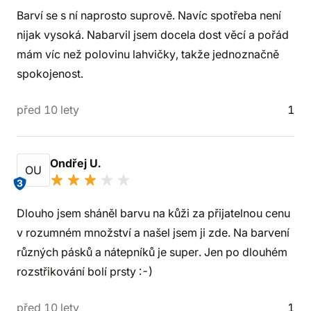
Barví se s ní naprosto suprově. Navíc spotřeba není
nijak vysoká. Nabarvil jsem docela dost věcí a pořád
mám víc než polovinu lahvičky, takže jednoznačně
spokojenost.
před 10 lety
1
Ondřej U.
OU
3
Dlouho jsem sháněl barvu na kůži za přijatelnou cenu
v rozumném množství a našel jsem ji zde. Na barvení
různých pásků a nátepníků je super. Jen po dlouhém
rozstřikování bolí prsty :-)
před 10 lety
1