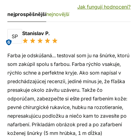
Jak fungují hodnocení?
nejprospěšnější
nejnovější
Stanislav P.
SP
6
Farba je odskúšaná... testoval som ju na šnúrke, ktorú
som zakúpil spolu s farbou. Farba rýchlo vsakuje,
rýchlo schne a perfektne kryje. Ako som napísal v
predchádzajúcej recenzii, jediné mínus je, že fľaška
presakuje okolo závitu uzáveru. Takže čo
odporúčam, zabezpečte si ešte pred farbením kože:
pevné chirurgické rukavice, hubku na rozotieranie,
nepresakujúcu podložku a niečo kam to zavesíte po
nafarbení. Prikladám obrázok pred a po zafarbení
koženej šnúrky (5 mm hrúbka, 1 m dĺžka)