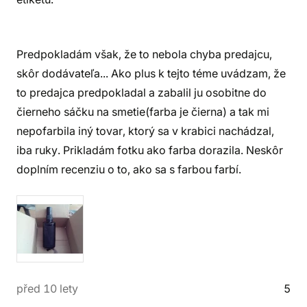
Predpokladám však, že to nebola chyba predajcu,
skôr dodávateľa... Ako plus k tejto téme uvádzam, že
to predajca predpokladal a zabalil ju osobitne do
čierneho sáčku na smetie(farba je čierna) a tak mi
nepofarbila iný tovar, ktorý sa v krabici nachádzal,
iba ruky. Prikladám fotku ako farba dorazila. Neskôr
doplním recenziu o to, ako sa s farbou farbí.
před 10 lety
5