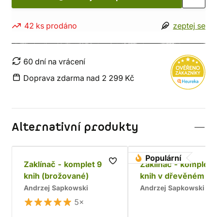
42 ks prodáno
zeptej se
60 dní na vrácení
Doprava zdarma nad 2 299 Kč
Alternativní produkty
Populární
Zaklínač - komplet 9
Zaklínač - komplet 
knih (brožované)
knih v dřevěném bo
Chrám
Andrzej Sapkowski
Andrzej Sapkowski
5×