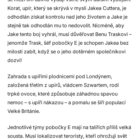
Korat, upír, který se skrývá v mysli Jakea Cuttera, je
odhodlán získat kontrolu nad jeho životem a Jake je
stejně tak odhodlán mu to nedovolit. Nicméně, aby
Jake tento boj vyhrál, musí důvěřovat Benu Traskovi –
jenomže Trask, šéf pobočky E je schopen Jakea bez
milosti zabít, když se o jeho dotěrném společníkovi
dozví!
Zahrada s upířími plodnicemi pod Londýnem,
založená třetím z upírů, vládcem Szwartem, rodí
trpké ovoce, které způsobuje záhadnou spavou
nemoc – s upíří nákazou – a pomalu se šíří populací
Velké Británie.
Jednotlivé týmy pobočky E mají na talířích příliš velká
sousta. Musí lokalizovat teroristy, kteří ohrožují svět