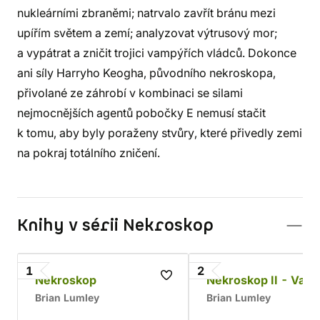
nukleárními zbraněmi; natrvalo zavřít bránu mezi
upířím světem a zemí; analyzovat výtrusový mor;
a vypátrat a zničit trojici vampýřích vládců. Dokonce
ani síly Harryho Keogha, původního nekroskopa,
přivolané ze záhrobí v kombinaci se silami
nejmocnějších agentů pobočky E nemusí stačit
k tomu, aby byly poraženy stvůry, které přivedly zemi
na pokraj totálního zničení.
Knihy v sérii Nekroskop
1
2
Nekroskop
Nekroskop II - Vamp
Brian Lumley
Brian Lumley