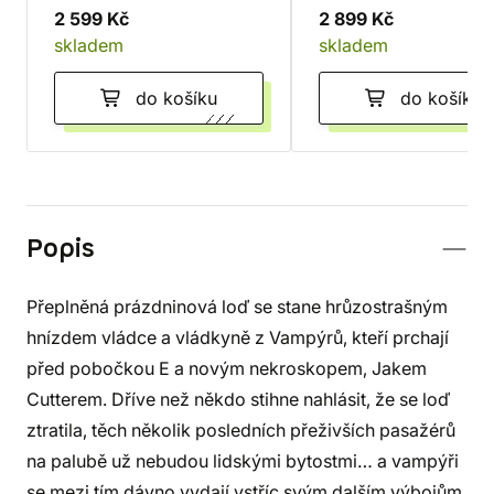
2 599 Kč
2 899 Kč
skladem
skladem
do košíku
do košíku
Popis
Přeplněná prázdninová loď se stane hrůzostrašným
hnízdem vládce a vládkyně z Vampýrů, kteří prchají
před pobočkou E a novým nekroskopem, Jakem
Cutterem. Dříve než někdo stihne nahlásit, že se loď
ztratila, těch několik posledních přeživších pasažérů
na palubě už nebudou lidskými bytostmi… a vampýři
se mezi tím dávno vydají vstříc svým dalším výbojům.