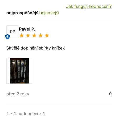
Jak fungují hodnocení?
nejprospěšnější
nejnovější
Pavel P.
PP
6
Skvělé doplnění sbírky knížek
před 2 roky
0
1
-
1
hodnocení
z
1