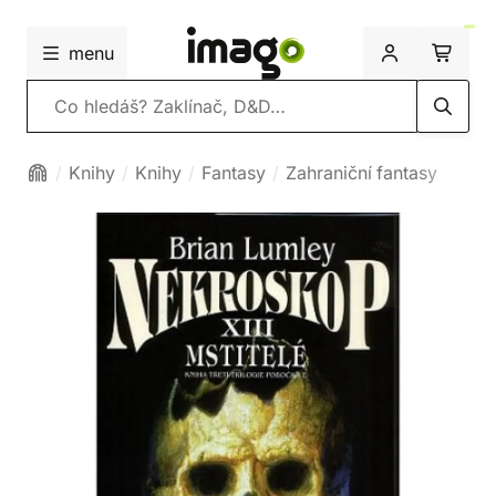
menu
Vyhledávání
Knihy
Knihy
Fantasy
Zahraniční fantasy