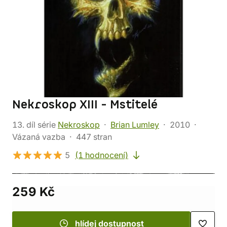
Nekroskop XIII - Mstitelé
13. díl série
Nekroskop
Brian Lumley
2010
Vázaná vazba
447 stran
5
(1 hodnocení)
259 Kč
hlídej dostupnost