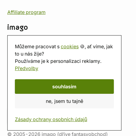
Affiliate program
imago
Kontakt
Můžeme pracovat s
cookies
🍪, ať víme, jak
Prodejna
to u nás žije?
Herna
Používáme je k personalizaci reklamy.
O nás
Předvolby
Hodnocení obchodu
Dárkové poukazy
Kalendář
souhlasím
imago.blog
ne, jsem tu tajně
Zásady ochrany osobních údajů
© 2005-2026 imago (dříve fantasyobchod)