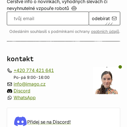
Čerstvé info o novinkách, výhodných slevách či
nevyhnutelné vzpouře
robotů
odebírat
Odesláním souhlasíš s podmínkami ochrany
osobních údajů
.
kontakt
+420 774 421 641
Po-pá 9:00-16:00
info@imago.cz
Discord
WhatsApp
Přidej se na Discord!