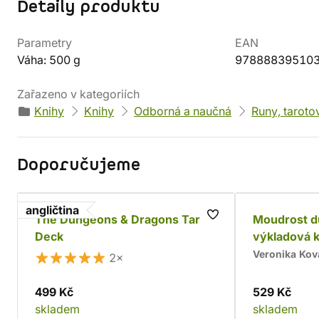
Detaily produktu
Parametry
EAN
Váha: 500 g
97888839510
Zařazeno v kategoriích
Knihy
Knihy
Odborná a naučná
Runy, taroto
Doporučujeme
angličtina
The Dungeons & Dragons Tarot
Moudrost du
Deck
výkladová k
Veronika Kov
2×
499 Kč
529 Kč
skladem
skladem