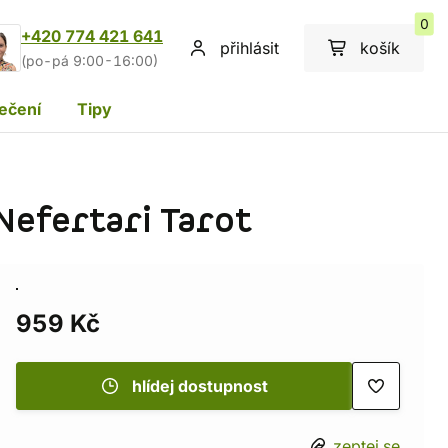
0
+420 774 421 641
přihlásit
košík
(po-pá 9:00-16:00)
ečení
Tipy
Nefertari Tarot
959 Kč
hlídej dostupnost
zeptej se