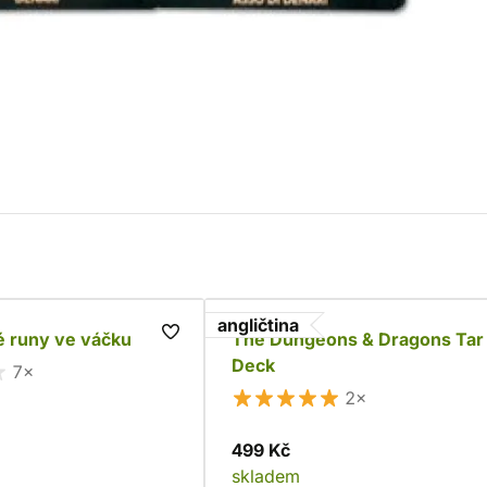
angličtina
é runy ve váčku
The Dungeons & Dragons Tar
Deck
7×
2×
499 Kč
skladem