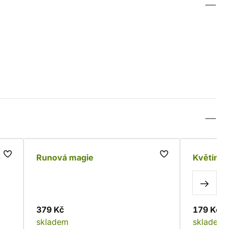
Runová magie
Květinov
379 Kč
179 Kč
skladem
skladem