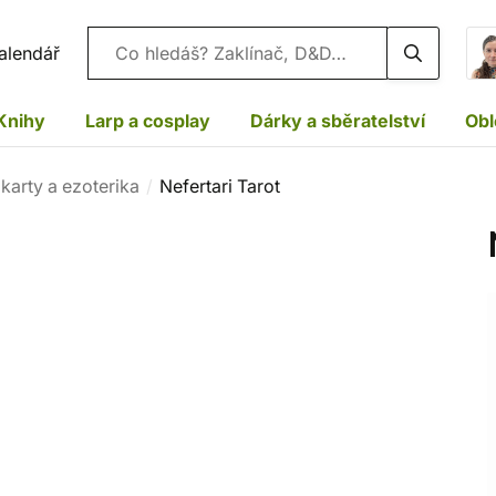
Vyhledávání
alendář
Knihy
Larp a cosplay
Dárky a sběratelství
Obl
 karty a ezoterika
Nefertari Tarot