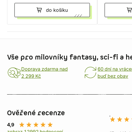
do košíku
Informace o obchodu
Vše pro milovníky fantasy, sci-fi a h
Doprava zdarma nad
60 dní na vráce
2 299 Kč
buď bez obav
Ověřené recenze
4,9
zobraz 12992 hodnocení