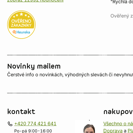
"Rychlá do
Ověřený z
Novinky mailem
Čerstvé info o novinkách, výhodných slevách či nevyhn
kontakt
nakupov
+420 774 421 641
Všechno o n
Doprava
a
Pl
Po-pá 9:00-16:00