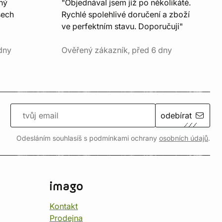
ný
"Objednával jsem již po několikáté.
šech
Rychlé spolehlivé doručení a zboží
ve perfektním stavu. Doporučuji"
dny
Ověřený zákazník, před 6 dny
odebírat
Odesláním souhlasíš s podmínkami ochrany
osobních údajů
.
imago
Kontakt
Prodejna