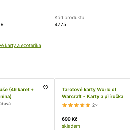
Kód produktu
39
4775
vé karty a ezoterika
še (46 karet +
Tarotové karty World of
niha)
Warcraft - Karty a příručka
ářová
2×
699 Kč
skladem