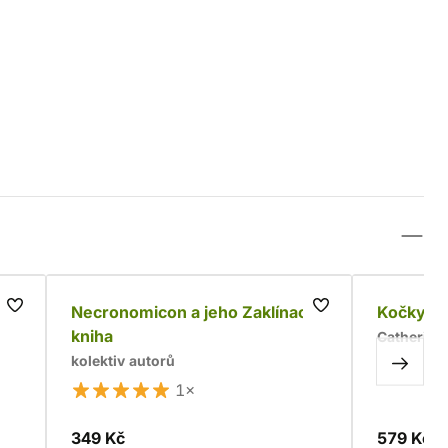
ot
Necronomicon a jeho Zaklínací
Kočky vl
kniha
Catherine
kolektiv autorů
1×
349 Kč
579 Kč