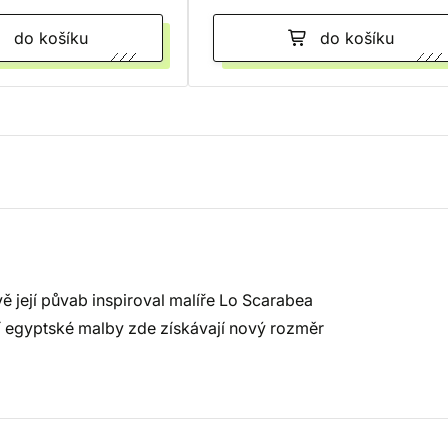
do košíku
do košíku
ě její půvab inspiroval malíře Lo Scarabea
ní egyptské malby zde získávají nový rozměr