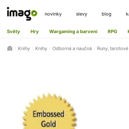
novinky
slevy
blog
k
Světy
Hry
Wargaming a barvení
RPG
Knihy
Knihy
Odborná a naučná
Runy, tarotové