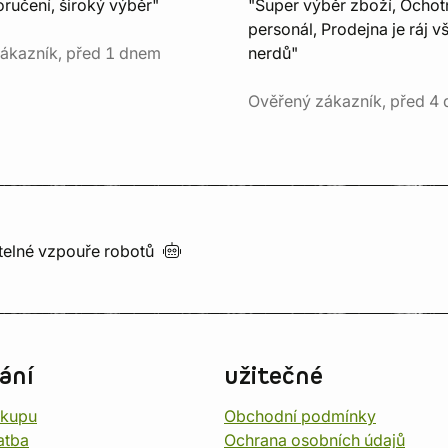
ručení, široký výběr"
"Super výběr zboží, Ochot
personál, Prodejna je ráj v
ákazník, před 1 dnem
nerdů"
Ověřený zákazník, před 4 
utelné vzpouře
robotů
ání
užitečné
ákupu
Obchodní podmínky
atba
Ochrana osobních údajů