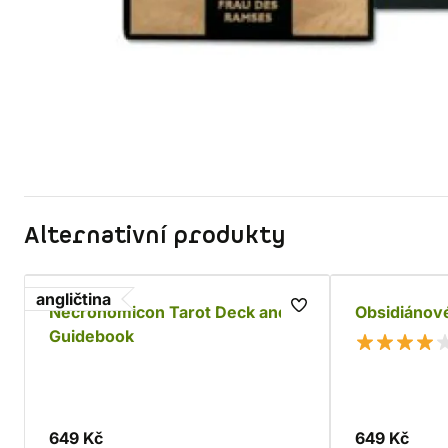
Alternativní produkty
angličtina
Necronomicon Tarot Deck and
Obsidiánov
Guidebook
649 Kč
649 Kč