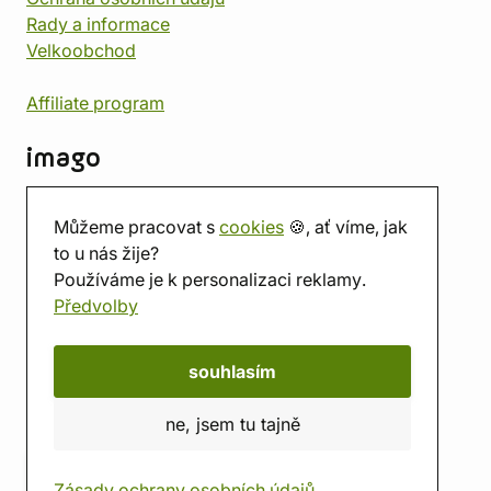
Rady a informace
Velkoobchod
Affiliate program
imago
Kontakt
Můžeme pracovat s
cookies
🍪, ať víme, jak
Prodejna
to u nás žije?
Herna
Používáme je k personalizaci reklamy.
O nás
Předvolby
Hodnocení obchodu
Dárkové poukazy
Kalendář
souhlasím
imago.blog
ne, jsem tu tajně
Zásady ochrany osobních údajů