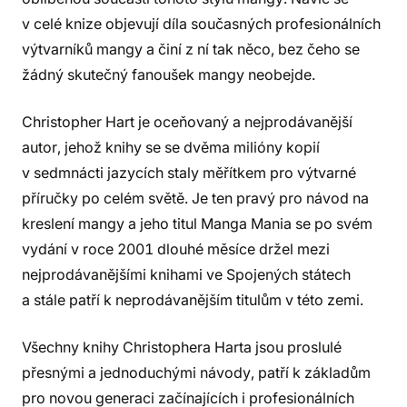
v celé knize objevují díla současných profesionálních
výtvarníků mangy a činí z ní tak něco, bez čeho se
žádný skutečný fanoušek mangy neobejde.
Christopher Hart je oceňovaný a nejprodávanější
autor, jehož knihy se se dvěma milióny kopií
v sedmnácti jazycích staly měřítkem pro výtvarné
příručky po celém světě. Je ten pravý pro návod na
kreslení mangy a jeho titul Manga Mania se po svém
vydání v roce 2001 dlouhé měsíce držel mezi
nejprodávanějšími knihami ve Spojených státech
a stále patří k neprodávanějším titulům v této zemi.
Všechny knihy Christophera Harta jsou proslulé
přesnými a jednoduchými návody, patří k základům
pro novou generaci začínajících i profesionálních