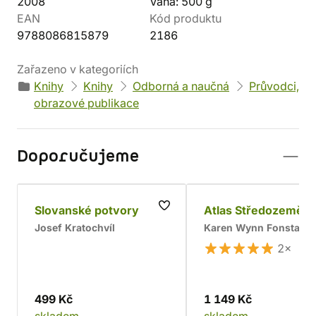
2008
Váha: 500 g
EAN
Kód produktu
9788086815879
2186
Zařazeno v kategoriích
Knihy
Knihy
Odborná a naučná
Průvodci,
obrazové publikace
Doporučujeme
Slovanské potvory
Atlas Středozemě
Josef Kratochvíl
Karen Wynn Fonstad
2×
499 Kč
1 149 Kč