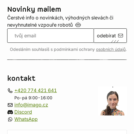
Novinky mailem
Čerstvé info o novinkách, výhodných slevách či
nevyhnutelné vzpouře
robotů
odebírat
Odesláním souhlasíš s podmínkami ochrany
osobních údajů
.
kontakt
+420 774 421 641
Po-pá 9:00-16:00
info@imago.cz
Discord
WhatsApp