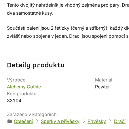
Tento dvojitý náhrdelník je vhodný zejména pro páry. Drač
dva samostatné kusy.
Součástí balení jsou 2 řetízky (černý a stříbrný), každ
zvlášť nebo spojené v jeden. Draci jsou spojeni pomocí 
Detaily produktu
Výrobce
Materiál
Alchemy Gothic
Pewter
Kód produktu
33104
Zařazeno v kategoriích
Oblečení
Šperky a přívěsky
Přívěsky
Dračí