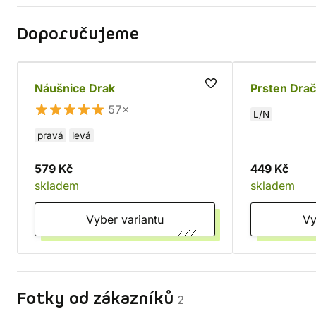
Doporučujeme
Náušnice Drak
Prsten Dračí
57×
L/N
pravá
levá
579 Kč
449 Kč
skladem
skladem
Vyber variantu
Fotky od zákazníků
2