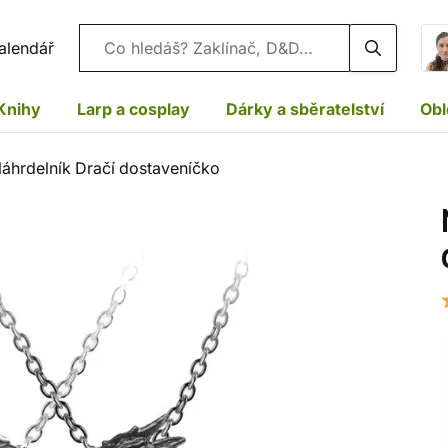
Vyhledávání
alendář
Knihy
Larp a cosplay
Dárky a sběratelství
Obl
áhrdelník Dračí dostaveníčko