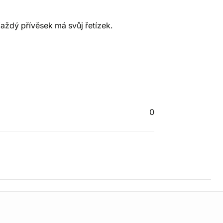
Každý přívěsek má svůj řetízek.
0