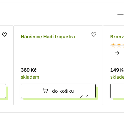
Náušnice Hadí triquetra
Bronzový
369 Kč
149 Kč
skladem
skladem
do košíku