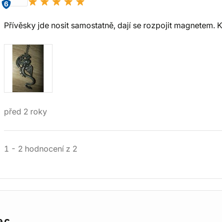
6
Přívěsky jde nosit samostatně, dají se rozpojit magnetem. 
před 2 roky
1
-
2
hodnocení
z
2