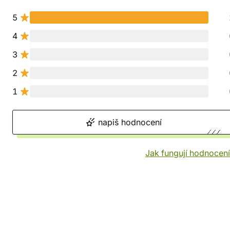
5
4
3
2
1
napiš hodnocení
Jak fungují hodnocen