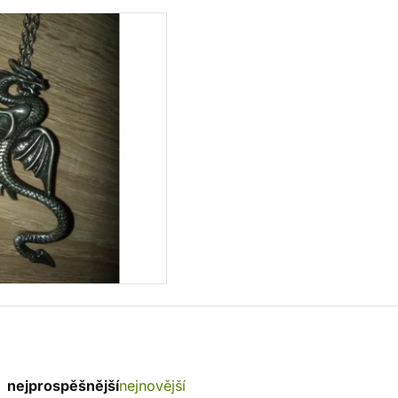
nejprospěšnější
nejnovější