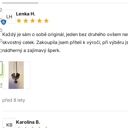
2
Lenka H.
LH
0
6
0
Každý je sám o sobě originál, jeden bez druhého ovšem ne
0
skvostný celek. Zakoupila jsem příteli k výročí, při výběru
nádherný a zajímavý šperk.
0
í?
před 8 lety
Karolína B.
KB