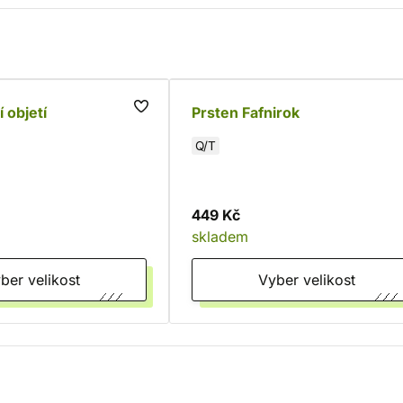
 objetí
Prsten Fafnirok
Q/T
449 Kč
skladem
Vyber velikost
Vyber velikost