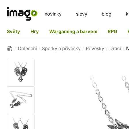
novinky
slevy
blog
k
Světy
Hry
Wargaming a barvení
RPG
Oblečení
Šperky a přívěsky
Přívěsky
Dračí
N