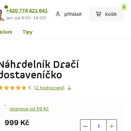
0
+420 774 421 641
přihlásit
košík
(po-pá 9:00-16:00)
ečení
Tipy
Náhrdelník Dračí
dostaveníčko
5
(2 hodnocení)
doprava od 59 Kč
999 Kč