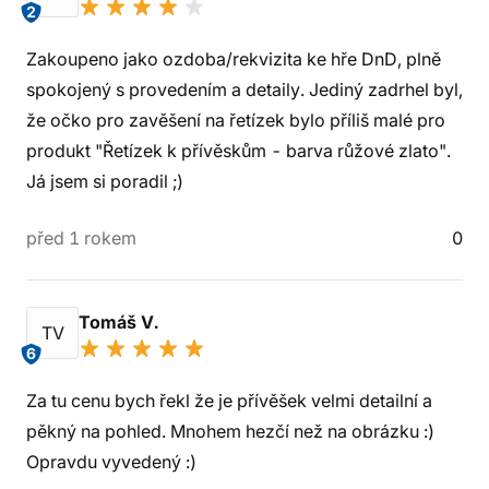
2
Zakoupeno jako ozdoba/rekvizita ke hře DnD, plně
spokojený s provedením a detaily. Jediný zadrhel byl,
že očko pro zavěšení na řetízek bylo příliš malé pro
produkt "Řetízek k přívěskům - barva růžové zlato".
Já jsem si poradil ;)
před 1 rokem
0
Tomáš V.
TV
6
Za tu cenu bych řekl že je přívěšek velmi detailní a
pěkný na pohled. Mnohem hezčí než na obrázku :)
Opravdu vyvedený :)