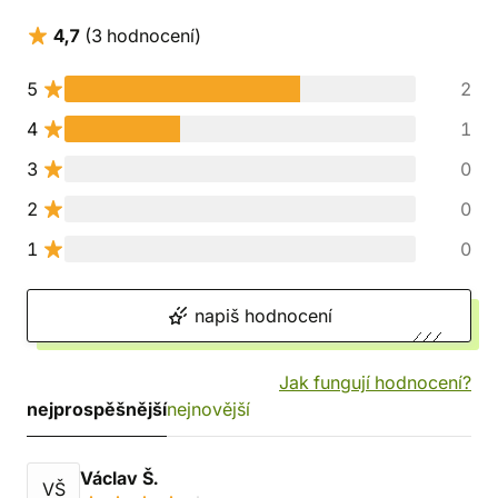
4,7
(3 hodnocení)
5
2
4
1
3
0
2
0
1
0
napiš hodnocení
Jak fungují hodnocení?
nejprospěšnější
nejnovější
Václav Š.
VŠ