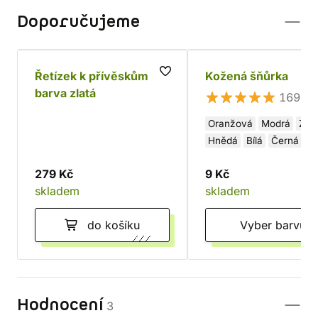
Doporučujeme
Řetízek k přívěskům -
Kožená šňůrka
barva zlatá
169×
Oranžová
Modrá
Zel
Hnědá
Bílá
Černá
Červená
279 Kč
9 Kč
skladem
skladem
do košíku
Vyber barvu
Hodnocení
3