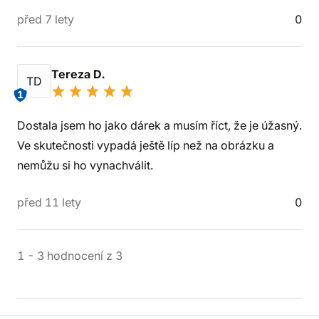
před 7 lety
0
Tereza D.
TD
1
Dostala jsem ho jako dárek a musím říct, že je úžasný.
Ve skutečnosti vypadá ještě líp než na obrázku a
nemůžu si ho vynachválit.
před 11 lety
0
1
-
3
hodnocení
z
3