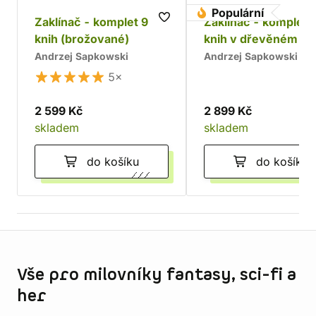
Populární
Zaklínač - komplet 9
Zaklínač - komplet 
knih (brožované)
knih v dřevěném bo
Chrám
Andrzej Sapkowski
Andrzej Sapkowski
5×
2 599 Kč
2 899 Kč
skladem
skladem
do košíku
do košíku
Informace o obchodu
Vše pro milovníky fantasy, sci-fi a
her