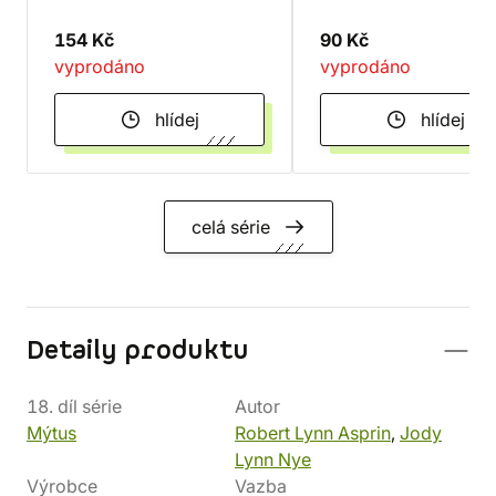
154 Kč
90 Kč
vyprodáno
vyprodáno
hlídej
hlídej
celá série
Detaily produktu
18. díl série
Autor
Mýtus
Robert Lynn Asprin
,
Jody
Lynn Nye
Výrobce
Vazba