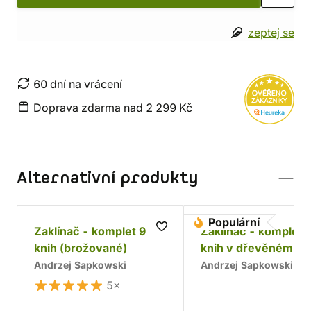
zeptej se
60 dní na vrácení
Doprava zdarma nad 2 299 Kč
Alternativní produkty
Populární
Zaklínač - komplet 9
Zaklínač - komplet 
knih (brožované)
knih v dřevěném bo
Chrám
Andrzej Sapkowski
Andrzej Sapkowski
5×