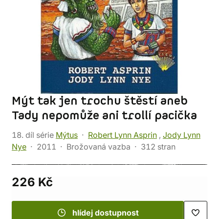
Mýt tak jen trochu štěstí aneb
Tady nepomůže ani trollí pacička
18. díl série
Mýtus
Robert Lynn Asprin
,
Jody Lynn
Nye
2011
Brožovaná vazba
312 stran
226 Kč
hlídej dostupnost