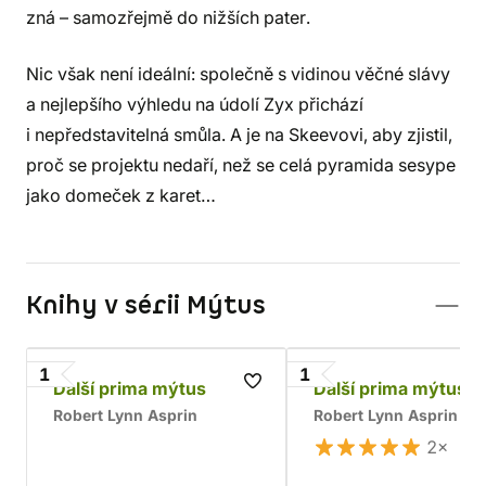
zná – samozřejmě do nižších pater.
Nic však není ideální: společně s vidinou věčné slávy
a nejlepšího výhledu na údolí Zyx přichází
i nepředstavitelná smůla. A je na Skeevovi, aby zjistil,
proč se projektu nedaří, než se celá pyramida sesype
jako domeček z karet…
Knihy v sérii Mýtus
1
1
Další prima mýtus
Další prima mýtus 
Robert Lynn Asprin
Robert Lynn Asprin
2×