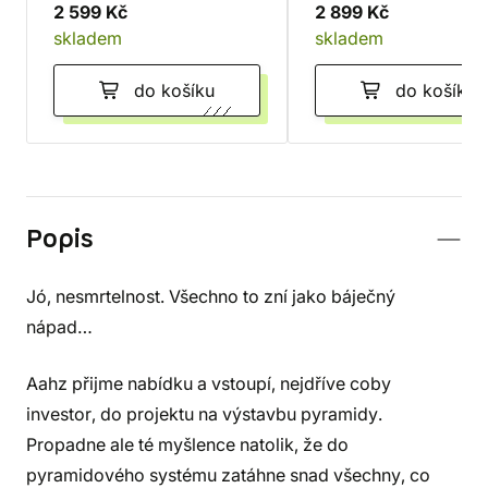
2 599 Kč
2 899 Kč
skladem
skladem
do košíku
do košíku
Popis
Jó, nesmrtelnost. Všechno to zní jako báječný
nápad…
Aahz přijme nabídku a vstoupí, nejdříve coby
investor, do projektu na výstavbu pyramidy.
Propadne ale té myšlence natolik, že do
pyramidového systému zatáhne snad všechny, co