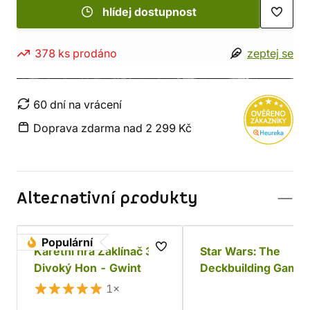
hlídej dostupnost
378 ks prodáno
zeptej se
60 dní na vrácení
Doprava zdarma nad 2 299 Kč
Alternativní produkty
Populární
Karetní hra Zaklínač 3:
Star Wars: The
Divoký Hon - Gwint
Deckbuilding Game 
Povstalci a Impériu
1×