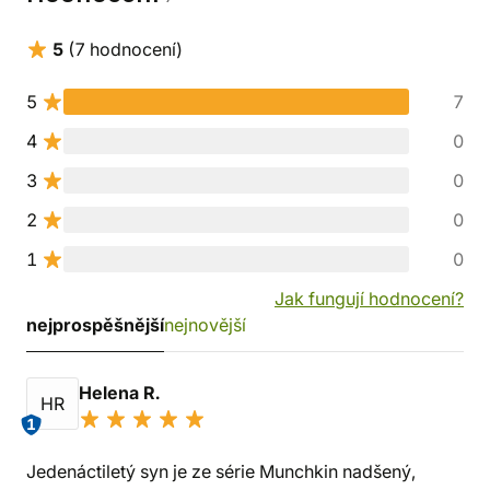
5
(7 hodnocení)
5
7
4
0
3
0
2
0
1
0
Jak fungují hodnocení?
nejprospěšnější
nejnovější
Helena R.
HR
1
Jedenáctiletý syn je ze série Munchkin nadšený,