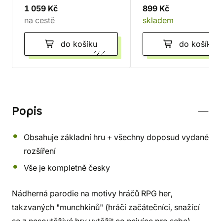
1 059 Kč
899 Kč
na cestě
skladem
do košíku
do košíku
Popis
Obsahuje základní hru + všechny doposud vydané
rozšíření
Vše je kompletně česky
Nádherná parodie na motivy hráčů RPG her,
takzvaných "munchkinů" (hráči začátečníci, snažící