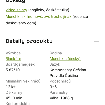
Odkazy
video ze hry
(anglicky, české titulky)
Munchkin - hrdinové/ové trochu jinak
(recenze
deskovehry.com)
Detaily produktu
Výrobce
Rodina
Blackfire
Munchkin (česky)
Boardgamegeek
Jazyk
5.87/10
Komponenty Čeština
Pravidla Čeština
Minimální věk hráčů
Počet hráčů
12 let
3-6
Délka hry
Parametry
45-0 min.
Váha: 1968 g
Kód produktu