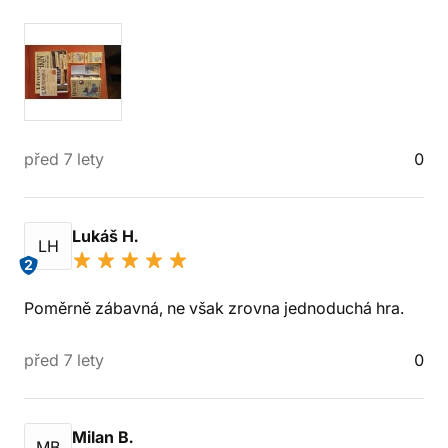
před 7 lety
0
Lukáš H.
LH
2
Poměrně zábavná, ne však zrovna jednoduchá hra.
před 7 lety
0
Milan B.
MB