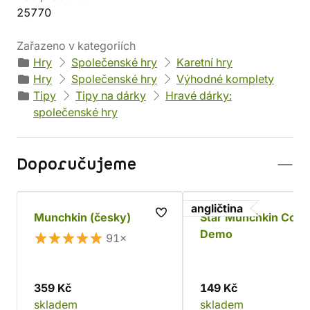
25770
Zařazeno v kategoriích
Hry
Společenské hry
Karetní hry
Hry
Společenské hry
Výhodné komplety
Tipy
Tipy na dárky
Hravé dárky:
společenské hry
Doporučujeme
angličtina
Munchkin (česky)
Star Munchkin Cosm
Demo
91×
359 Kč
149 Kč
skladem
skladem