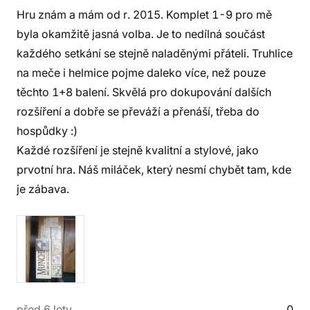
Hru znám a mám od r. 2015. Komplet 1-9 pro mě
byla okamžitě jasná volba. Je to nedílná součást
každého setkání se stejně naladěnými přáteli. Truhlice
na meče i helmice pojme daleko více, než pouze
těchto 1+8 balení. Skvělá pro dokupování dalších
rozšíření a dobře se převáží a přenáší, třeba do
hospůdky :)
Každé rozšíření je stejně kvalitní a stylové, jako
prvotní hra. Náš miláček, který nesmí chybět tam, kde
je zábava.
před 6 lety
0