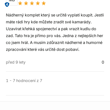
4
Nádherný komplet který se určitě vyplatí koupit. Jestli
máte rádi hry kde můžete zradit své kamarády.
Uzavírat křehká spojenectví a pak vrazit kudlu do
zad. Tato hra je přímo pro vás. Jedna z nejlepších her
co jsem hrál. A musím zdůraznit nádherné a humorné
zpracování které vás určitě dost pobaví.
před 9 lety
0
1
-
7
hodnocení
z
7
Informace o obchodu