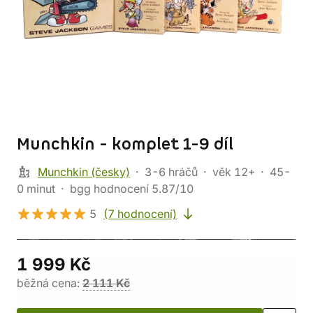
Munchkin - komplet 1-9 díl
Munchkin (česky)
3-6 hráčů
věk 12+
45-
0 minut
bgg hodnocení 5.87/10
5
(7 hodnocení)
1 999 Kč
běžná cena:
2 111 Kč