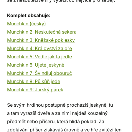
se z nesoutěživé hry vytěžit co nejvíce pro sebe).
Komplet obsahuje:
Munchkin (česky)
Munchkin 2: Neskutečná sekera
Munchkin 3: Kněžské poklesky
Munchkin 4: Království za oře
Munchkin 5: Vedle jak ta jedle
Munchkin 6: Ujeté jeskyně
Munchkin 7: Švindluj obouruč
Munchkin 8: Půlkůň jede
Munchkin 9: Jurský párek
Se svým hrdinou postupně procházíš jeskyně, tu
a tam vyrazíš dveře a za nimi najdeš kouzelný
předmět nebo příšeru, která hlídá poklad. Za
zdolávání příšer získáváš úrovně a ve hře zvítězí ten,