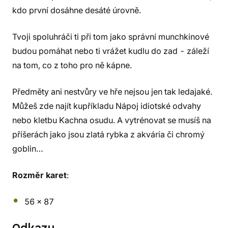
kdo první dosáhne desáté úrovně.
Tvoji spoluhráči ti při tom jako správní munchkinové
budou pomáhat nebo ti vrážet kudlu do zad - záleží
na tom, co z toho pro ně kápne.
Předměty ani nestvůry ve hře nejsou jen tak ledajaké.
Můžeš zde najít kupříkladu Nápoj idiotské odvahy
nebo kletbu Kachna osudu. A vytrénovat se musíš na
příšerách jako jsou zlatá rybka z akvária či chromý
goblin…
Rozměr karet
:
56 x 87