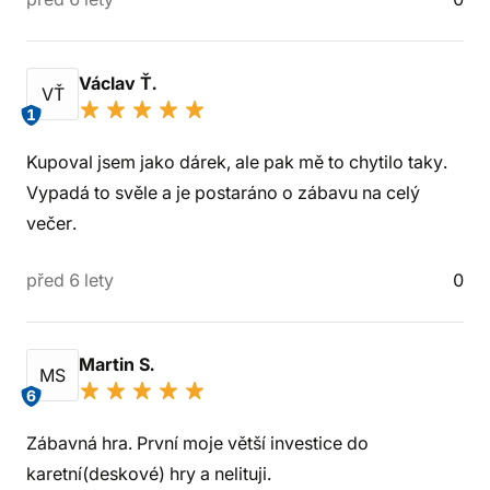
Václav Ť.
VŤ
1
Kupoval jsem jako dárek, ale pak mě to chytilo taky.
Vypadá to svěle a je postaráno o zábavu na celý
večer.
před 6 lety
0
Martin S.
MS
6
Zábavná hra. První moje větší investice do
karetní(deskové) hry a nelituji.