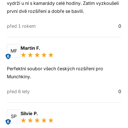
vydrží u ní s kamarády celé hodiny. Zatím vyzkoušeli
první dvě rozšíření a dobře se bavili.
před 1 rokem
0
Martin F.
MF
6
Perfektní soubor všech českých rozšíření pro
Munchkiny.
před 6 lety
0
Silvie P.
SP
6