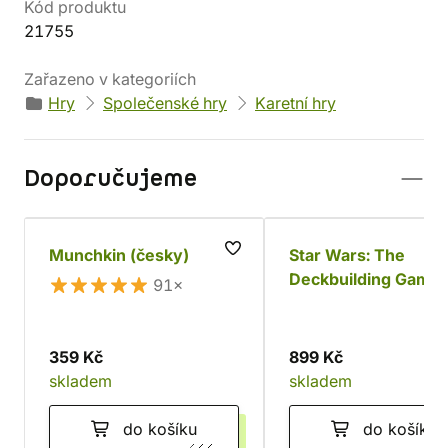
Kód produktu
21755
Zařazeno v kategoriích
Hry
Společenské hry
Karetní hry
Doporučujeme
Munchkin (česky)
Star Wars: The
Deckbuilding Game 
91×
Povstalci a Impériu
359 Kč
899 Kč
skladem
skladem
do košíku
do košíku