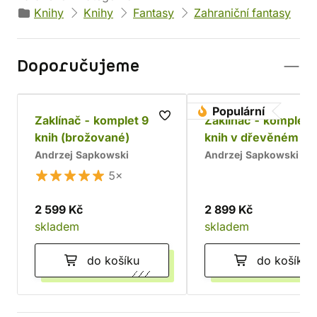
Knihy
Knihy
Fantasy
Zahraniční fantasy
Doporučujeme
Populární
Zaklínač - komplet 9
Zaklínač - komplet 
knih (brožované)
knih v dřevěném bo
Chrám
Andrzej Sapkowski
Andrzej Sapkowski
5×
2 599 Kč
2 899 Kč
skladem
skladem
do košíku
do košíku