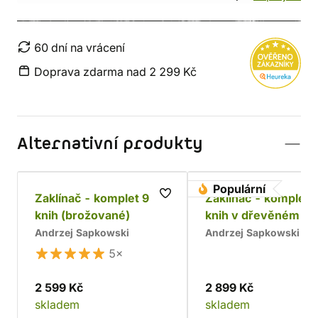
60 dní na vrácení
Doprava zdarma nad 2 299 Kč
Alternativní produkty
Populární
Zaklínač - komplet 9
Zaklínač - komplet 
knih (brožované)
knih v dřevěném bo
Chrám
Andrzej Sapkowski
Andrzej Sapkowski
5×
2 599 Kč
2 899 Kč
skladem
skladem