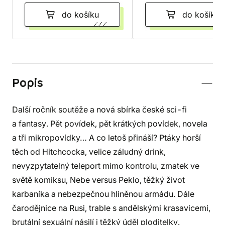
do košíku
do košíku
Popis
Další ročník soutěže a nová sbírka české sci-fi
a fantasy. Pět povídek, pět krátkých povídek, novela
a tři mikropovídky… A co letoš přináší? Ptáky horší
těch od Hitchcocka, velice záludný drink,
nevyzpytatelný teleport mimo kontrolu, zmatek ve
světě komiksu, Nebe versus Peklo, těžký život
karbaníka a nebezpečnou hliněnou armádu. Dále
čarodějnice na Rusi, trable s andělskými krasavicemi,
brutální sexuální násilí i těžký úděl ploditelky.