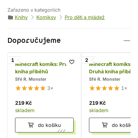
Zařazeno v kategoriích
Knihy
Komiksy
Pro děti a mládež
Doporučujeme
1
2
Minecraft komiks: První
Minecraft komiks:
kniha příběhů
Druhá kniha příběhů
Sfé R. Monster
Sfé R. Monster
3×
1×
219 Kč
219 Kč
skladem
skladem
do košíku
do košíku