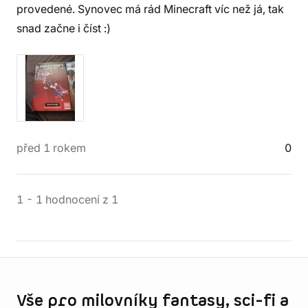
provedené. Synovec má rád Minecraft víc než já, tak
snad začne i číst :)
před 1 rokem
0
1
-
1
hodnocení
z
1
Informace o obchodu
Vše pro milovníky fantasy, sci-fi a