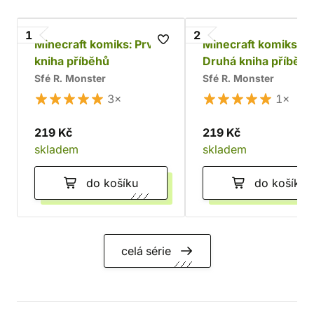
1
2
Minecraft komiks: První
Minecraft komiks:
kniha příběhů
Druhá kniha příběhů
Sfé R. Monster
Sfé R. Monster
3×
1×
219 Kč
219 Kč
skladem
skladem
do košíku
do košíku
celá série