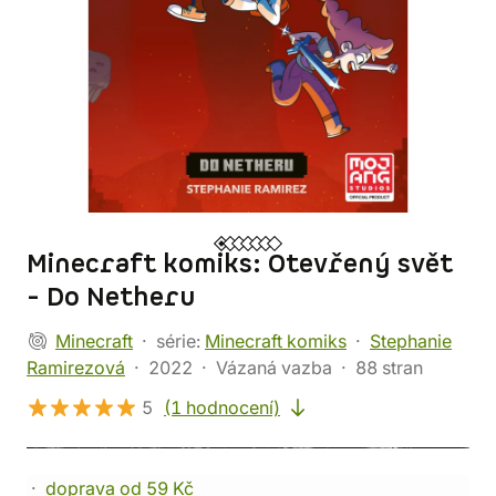
Minecraft komiks: Otevřený svět
- Do Netheru
Minecraft
série:
Minecraft komiks
Stephanie
Ramirezová
2022
Vázaná vazba
88 stran
5
(1 hodnocení)
doprava od 59 Kč