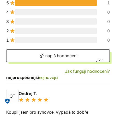
5
1
4
0
3
0
2
0
1
0
napiš hodnocení
Jak fungují hodnocení?
nejprospěšnější
nejnovější
Ondřej T.
OT
4
Koupil jsem pro synovce. Vypadá to dobře