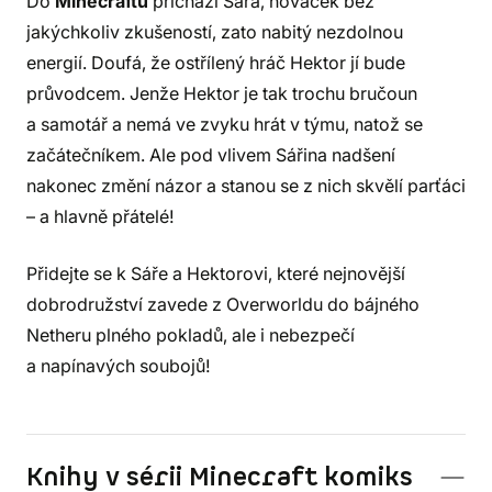
Do
Minecraftu
přichází Sára, nováček bez
jakýchkoliv zkušeností, zato nabitý nezdolnou
energií. Doufá, že ostřílený hráč Hektor jí bude
průvodcem. Jenže Hektor je tak trochu bručoun
a samotář a nemá ve zvyku hrát v týmu, natož se
začátečníkem. Ale pod vlivem Sářina nadšení
nakonec změní názor a stanou se z nich skvělí parťáci
– a hlavně přátelé!
Přidejte se k Sáře a Hektorovi, které nejnovější
dobrodružství zavede z Overworldu do bájného
Netheru plného pokladů, ale i nebezpečí
a napínavých soubojů!
Knihy v sérii Minecraft komiks