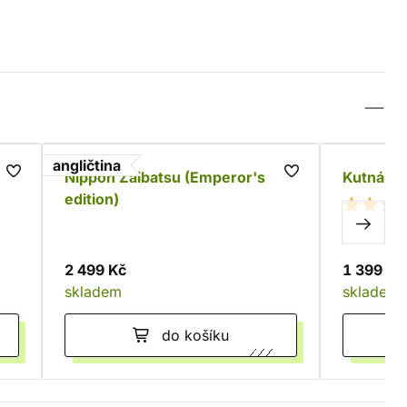
angličtina
Nippon Zaibatsu (Emperor's
Kutná Ho
edition)
2 499 Kč
1 399 Kč
skladem
skladem
do košíku