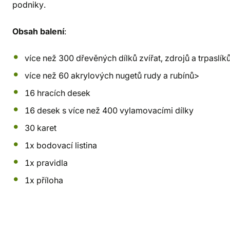
podniky.
Obsah balení
:
více než 300 dřevěných dílků zvířat, zdrojů a trpaslík
více než 60 akrylových nugetů rudy a rubínů>
16 hracích desek
16 desek s více než 400 vylamovacími dílky
30 karet
1x bodovací listina
1x pravidla
1x příloha