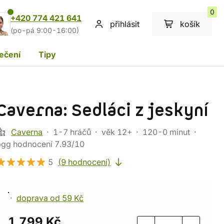
0
+420 774 421 641
přihlásit
košík
(po-pá 9:00-16:00)
ečení
Tipy
Caverna: Sedláci z jeskyní
Caverna
1-7 hráčů
věk 12+
120-0 minut
bgg hodnocení 7.93/10
5
(9 hodnocení)
doprava od 59 Kč
1 799 Kč