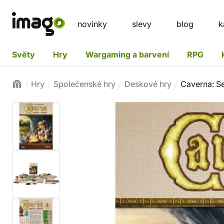
novinky
slevy
blog
k
Světy
Hry
Wargaming a barvení
RPG
Hry
Společenské hry
Deskové hry
Caverna: Se