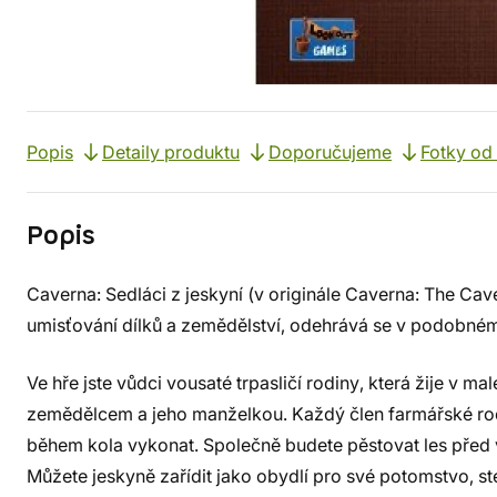
Popis
Detaily produktu
Doporučujeme
Fotky od
Popis
Caverna: Sedláci z jeskyní (v originále Caverna: The Cav
umisťování dílků a zemědělství, odehrává se v podobném
Ve hře jste vůdci vousaté trpasličí rodiny, která žije v ma
zemědělcem a jeho manželkou. Každý člen farmářské rod
během kola vykonat. Společně budete pěstovat les před va
Můžete jeskyně zařídit jako obydlí pro své potomstvo, st