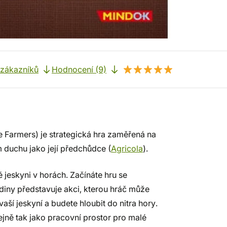
 zákazníků
Hodnocení (9)
e Farmers) je strategická hra zaměřená na
 duchu jako její předchůdce (
Agricola
).
lé jeskyni v horách. Začínáte hru se
iny představuje akci, kterou hráč může
ší jeskyní a budete hloubit do nitra hory.
ejně tak jako pracovní prostor pro malé