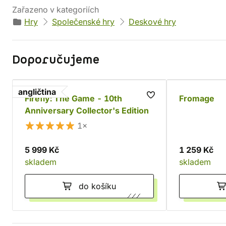
Zařazeno v kategoriích
Hry
Společenské hry
Deskové hry
Doporučujeme
angličtina
Firefly: The Game - 10th
Fromage
Anniversary Collector's Edition
1×
5 999 Kč
1 259 Kč
skladem
skladem
do košíku