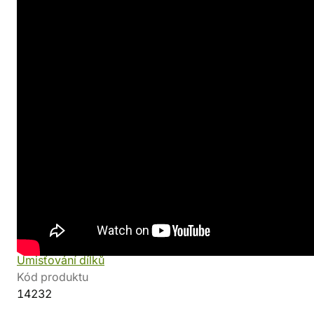
Recenze
(MFantasy.cz)
Pravidla a materiály ke stažení
(Zatrolene-hry.cz)
Detaily produktu
Výrobce
Rodina
Mindok
Caverna
Minimální věk hráčů
Počet hráčů
12 let
1-7
Herní princip
Autor
Rozmístění pracovní síly
Uwe Rosenber
Umisťování dílků
Kód produktu
14232