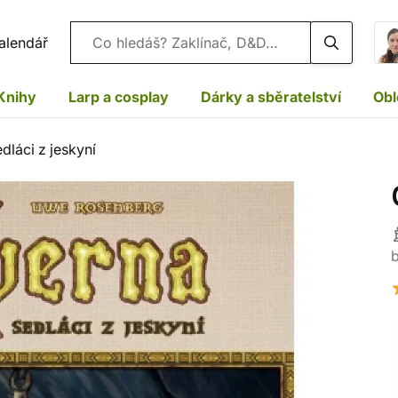
Vyhledávání
alendář
Knihy
Larp a cosplay
Dárky a sběratelství
Obl
dláci z jeskyní