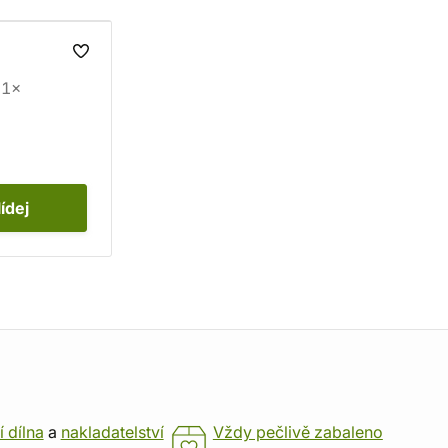
1×
lídej
í dílna
a
nakladatelství
Vždy pečlivě zabaleno