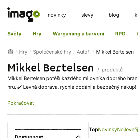
novinky
slevy
blog
k
Světy
Hry
Wargaming a barvení
RPG
Hry
Společenské hry
Autoři
Mikkel Bertelsen
Mikkel Bertelsen
/ produktů
Mikkel Bertelsen potěší každého milovníka dobrého hraní.
hru. ✔️ Levná doprava, rychlé dodání a bezpečný nákup!
Pokračovat
Top
Novinky
Nejlevněj
Dostupnost