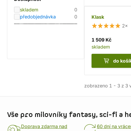
skladem
0
předobjednávka
0
Klask
2×
1 509 Kč
skladem
do koší
zobrazeno
1
-
3
z
3
v
Informace o obchodu
Vše pro milovníky fantasy, sci-fi a h
Doprava zdarma nad
60 dní na vráce