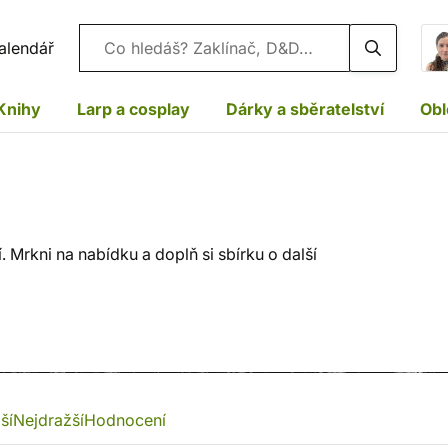
Vyhledávání
alendář
Knihy
Larp a cosplay
Dárky a sběratelství
Obl
 Mrkni na nabídku a doplň si sbírku o další
ší
Nejdražší
Hodnocení