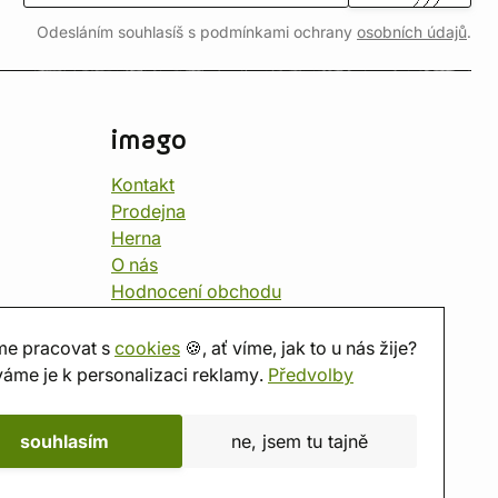
Odesláním souhlasíš s podmínkami ochrany
osobních údajů
.
imago
Kontakt
Prodejna
Herna
O nás
Hodnocení obchodu
Dárkové poukazy
Kalendář
e pracovat s
cookies
🍪, ať víme, jak to u nás žije?
imago.blog
áme je k personalizaci reklamy.
Předvolby
souhlasím
ne, jsem tu tajně