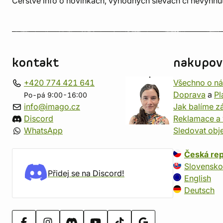
Čerstvé info o novinkách, výhodných slevách či nevyhn
kontakt
nakupov
+420 774 421 641
Všechno o n
Doprava
a
Pl
Po-pá 9:00-16:00
info@imago.cz
Jak balíme zá
Discord
Reklamace a 
WhatsApp
Sledovat obj
Česká rep
Slovensko
Přidej se na Discord!
English
Deutsch