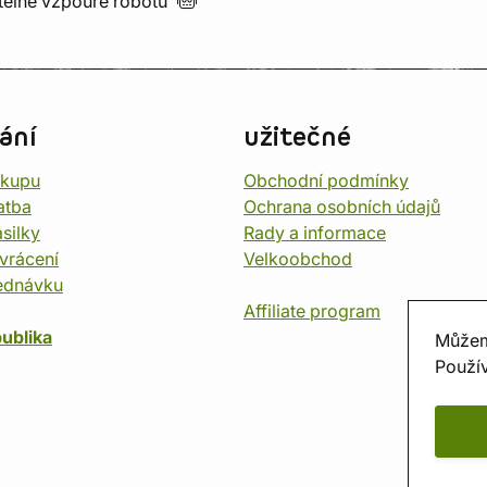
utelné vzpouře
robotů
ání
užitečné
ákupu
Obchodní podmínky
atba
Ochrana osobních údajů
silky
Rady a informace
vrácení
Velkoobchod
ednávku
Affiliate program
ublika
Můžem
Použív