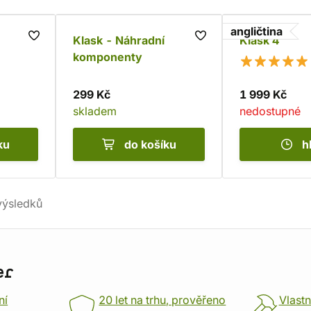
angličtina
Klask - Náhradní
Klask 4
komponenty
299 Kč
1 999 Kč
skladem
nedostupné
ku
do košíku
h
ýsledků
er
ní
20 let na trhu, prověřeno
Vlastn