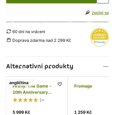
zeptej se
60 dní na vrácení
Doprava zdarma nad 2 299 Kč
Alternativní produkty
angličtina
Firefly: The Game -
Fromage
10th Anniversary
Collector's Edition
1×
5 999 Kč
1 259 Kč