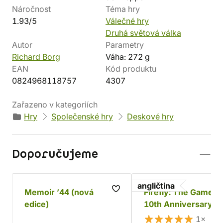
Náročnost
Téma hry
1.93/5
Válečné hry
Druhá světová válka
Autor
Parametry
Richard Borg
Váha: 272 g
EAN
Kód produktu
0824968118757
4307
Zařazeno v kategoriích
Hry
Společenské hry
Deskové hry
Doporučujeme
angličtina
Memoir ’44 (nová
Firefly: The Game -
edice)
10th Anniversary
Collector's Edition
1×