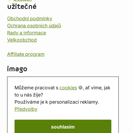
užitečné
Obchodní podmínky
Ochrana osobních údajů
Rady a informace
Velkoobchod
Affiliate program
imago
Kontakt
Můžeme pracovat s
cookies
🍪, ať víme, jak
Prodejna
to u nás žije?
Herna
Používáme je k personalizaci reklamy.
O nás
Předvolby
Hodnocení obchodu
Dárkové poukazy
Kalendář
souhlasím
imago.blog