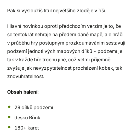
Pak si vysloužíš titul největšího zloděje v říši.
Hlavní novinkou oproti předchozím verzím je to, že
se tentokrát nehraje na předem dané mapě, ale hráči
v průběhu hry postupným prozkoumáváním sestavují
podzemí jednotlivých mapových dílků - podzemí je
tak v každé hře trochu jiné, což velmi příjemně
zvyšuje jak nevyzpytatelnost procházení kobek, tak
znovuhratelnost.
Obsah balení
:
29 dílků podzemí
desku Břink
180+ karet