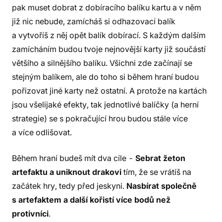
pak muset dobrat z dobíracího balíku kartu a v něm
již nic nebude, zamícháš si odhazovací balík
a vytvoříš z něj opět balík dobírací. S každým dalším
zamícháním budou tvoje nejnovější karty již součástí
většího a silnějšího balíku. Všichni zde začínají se
stejným balíkem, ale do toho si během hraní budou
pořizovat jiné karty než ostatní. A protože na kartách
jsou všelijaké efekty, tak jednotlivé balíčky (a herní
strategie) se s pokračující hrou budou stále více
a více odlišovat.
Během hraní budeš mít dva cíle -
Sebrat žeton
artefaktu a uniknout drakovi
tím, že se vrátíš na
začátek hry, tedy před jeskyni.
Nasbírat společně
s artefaktem a další kořistí více bodů než
protivníci
.