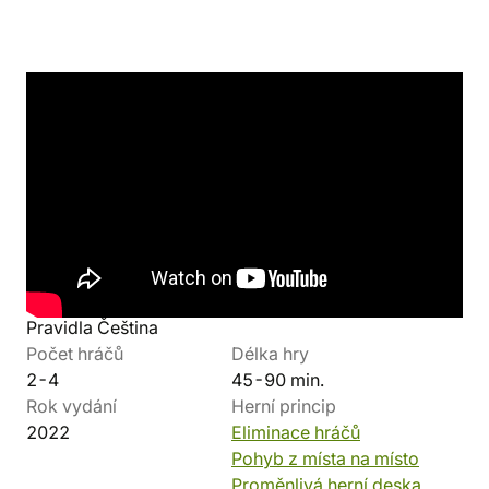
Detaily produktu
Výrobce
Boardgamegeek
Rexhry
8.25/10
Jazyk
Minimální věk hráčů
Komponenty Čeština
13 let
Pravidla Čeština
Počet hráčů
Délka hry
2-4
45-90 min.
Rok vydání
Herní princip
2022
Eliminace hráčů
Pohyb z místa na místo
Proměnlivá herní deska