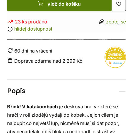
vlož do košíku
23 ks prodáno
zeptej se
hlídej dostupnost
60 dní na vrácení
Doprava zdarma nad 2 299 Kč
Popis
Břink! V katakombách
je desková hra, ve které se
hráči v roli zlodějů vydají do kobek. Jejich cílem je
naloupit co největší lup, nicméně musí si dát pozor,
aby nenadělali příliš hluku a nedopadl je strašlivý