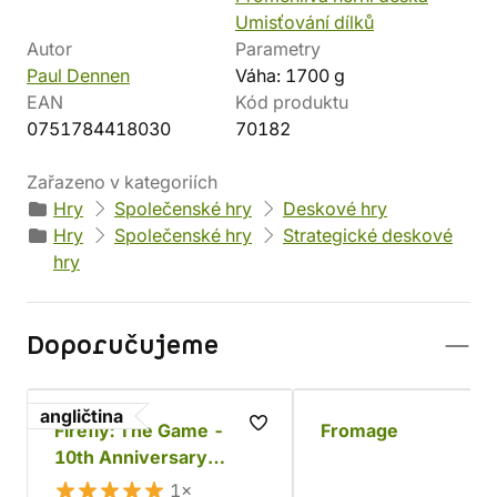
Umisťování dílků
Autor
Parametry
Paul Dennen
Váha: 1700 g
EAN
Kód produktu
0751784418030
70182
Zařazeno v kategoriích
Hry
Společenské hry
Deskové hry
Hry
Společenské hry
Strategické deskové
hry
Doporučujeme
angličtina
Firefly: The Game -
Fromage
10th Anniversary
Collector's Edition
1×