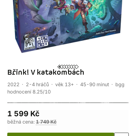
Břink! V katakombách
2022
2-4 hráčů
věk 13+
45-90 minut
bgg
hodnocení 8.25/10
1 599 Kč
běžná cena:
1 749 Kč