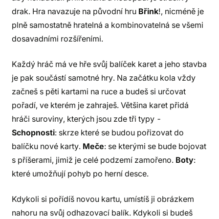
drak. Hra navazuje na původní hru
Břink
!, nicméně je
plně samostatně hratelná a kombinovatelná se všemi
dosavadními rozšířeními.
Každý hráč má ve hře svůj balíček karet a jeho stavba
je pak součástí samotné hry. Na začátku kola vždy
začneš s pěti kartami na ruce a budeš si určovat
pořadí, ve kterém je zahraješ. Většina karet přidá
hráči suroviny, kterých jsou zde tři typy -
Schopnosti
: skrze které se budou pořizovat do
balíčku nové karty.
Meče
: se kterými se bude bojovat
s příšerami, jimiž je celé podzemí zamořeno.
Boty
:
které umožňují pohyb po herní desce.
Kdykoli si pořídíš novou kartu, umístíš ji obrázkem
nahoru na svůj odhazovací balík. Kdykoli si budeš