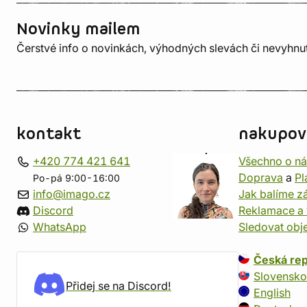
Novinky mailem
Čerstvé info o novinkách, výhodných slevách či nevyhn
kontakt
nakupov
+420 774 421 641
Všechno o n
Doprava
a
Pl
Po-pá 9:00-16:00
info@imago.cz
Jak balíme zá
Discord
Reklamace a 
WhatsApp
Sledovat obj
Česká rep
Slovensko
Přidej se na Discord!
English