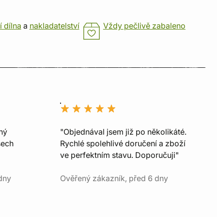
í dílna
a
nakladatelství
Vždy pečlivě zabaleno
ný
"Objednával jsem již po několikáté.
šech
Rychlé spolehlivé doručení a zboží
ve perfektním stavu. Doporučuji"
dny
Ověřený zákazník, před 6 dny