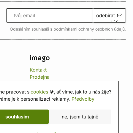
odebírat
Odesláním souhlasíš s podmínkami ochrany
osobních údajů
.
imago
Kontakt
Prodejna
Herna
O nás
e pracovat s
cookies
🍪, ať víme, jak to u nás žije?
Hodnocení obchodu
áme je k personalizaci reklamy.
Předvolby
Dárkové poukazy
Kalendář
souhlasím
ne, jsem tu tajně
imago.blog