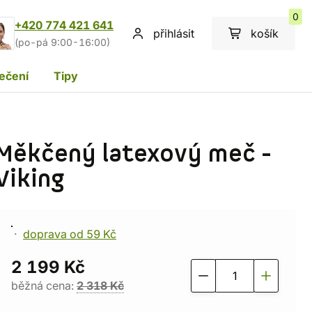
0
+420 774 421 641
přihlásit
košík
(po-pá 9:00-16:00)
ečení
Tipy
Měkčený latexový meč -
Viking
doprava od 59 Kč
2 199 Kč
běžná cena:
2 318 Kč