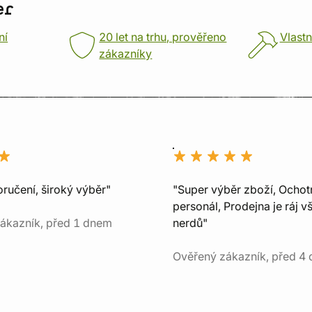
er
ní
20 let na trhu, prověřeno
Vlastn
zákazníky
ručení, široký výběr"
"Super výběr zboží, Ochot
personál, Prodejna je ráj v
ákazník, před 1 dnem
nerdů"
Ověřený zákazník, před 4 