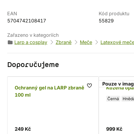
EAN
Kód produktu
5704742108417
55829
Zařazeno v kategoriích
Larp a cosplay
Zbraně
Meče
Latexové meč
Doporučujeme
Pouze v ima
Ochranný gel na LARP zbraně,
Kožená opa
100 ml
Černá
Hněd
249 Kč
999 Kč