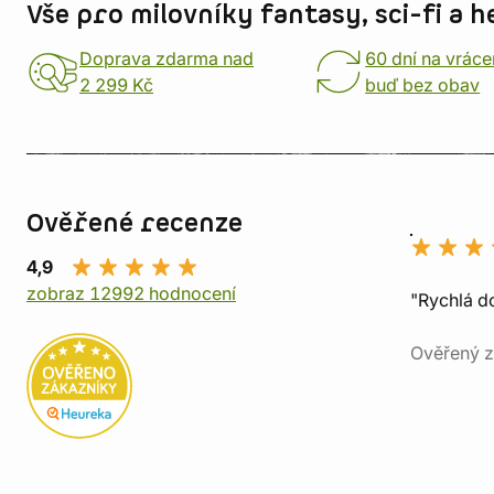
Vše pro milovníky fantasy, sci-fi a h
Doprava zdarma nad
60 dní na vráce
2 299 Kč
buď bez obav
Ověřené recenze
4,9
zobraz 12992 hodnocení
"Rychlá do
Ověřený z