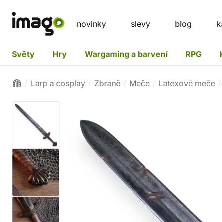
novinky
slevy
blog
k
Světy
Hry
Wargaming a barvení
RPG
Larp a cosplay
Zbraně
Meče
Latexové meče