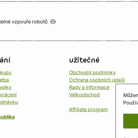
utelné vzpouře
robotů
ání
užitečné
ákupu
Obchodní podmínky
atba
Ochrana osobních údajů
silky
Rady a informace
vrácení
Velkoobchod
Můžem
ednávku
Použív
Affiliate program
ublika