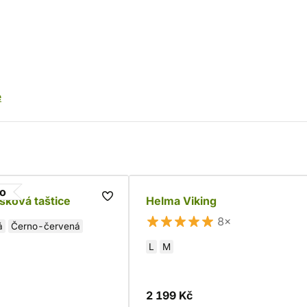
e
go
sková taštice
Helma Viking
8×
á
Černo-červená
L
M
2 199 Kč