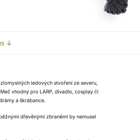
ní
zlomyslných ledových stvoření ze severu,
! Meč vhodný pro LARP, divadlo, cosplay či
, šrámy a škrábance.
 běžnými dřevěnými zbraněmi by nemusel