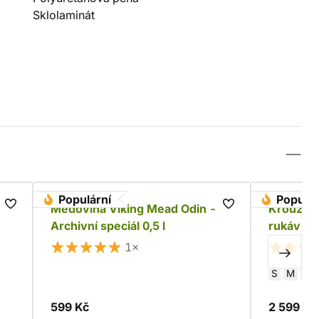
Sklolaminát
Populární
Populár
Medovina Viking Mead Odin -
Kroužkov
Archivní speciál 0,5 l
rukáv
1×
S
M
L
599 Kč
2 599 Kč