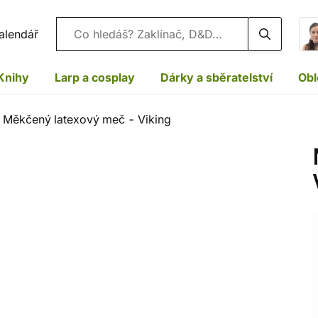
Vyhledávání
alendář
Knihy
Larp a cosplay
Dárky a sběratelství
Obl
Měkčený latexový meč - Viking