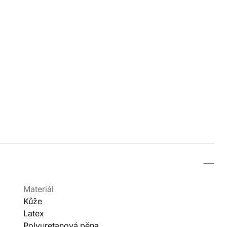
Materiál
Kůže
Latex
Polyuretanová pěna