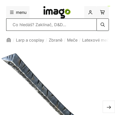
menu
Vyhledávání
Larp a cosplay
Zbraně
Meče
Latexové meče