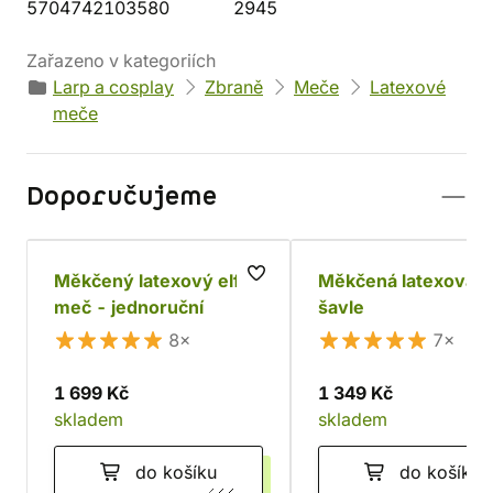
5704742103580
2945
Zařazeno v kategoriích
Larp a cosplay
Zbraně
Meče
Latexové
meče
Doporučujeme
Měkčený latexový elfí
Měkčená latexová el
meč - jednoruční
šavle
8×
7×
1 699 Kč
1 349 Kč
skladem
skladem
do košíku
do košíku